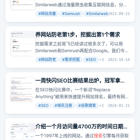
Similarweb通过海量爬虫收集互联网信息，分析
链接关系，爬取
搜索
引擎关键词
搜索
结果，与网
#
网站流量
#
Semrush
#
Similarweb
+
3
2023-09-23
站合作获取数据，建立流量模型，推算出每个网
站的流量。
养网站防老第1步，挖掘出第1个需求
挖掘需求之前哥飞已经讲过很多次了，可以用
Similarweb和Semrush再配合Google。我们今天
用文章中提到的一些词实际给大家演示一下如何
#
网站防老
#
需求挖掘
#
SEO
+
3
2023-10-14
挖掘需求。
一周快闪SEO比赛结果出炉，冠军拿到
了哥飞发出的666元现金奖励
在SEO快闪比赛中，一个新词“Replace
Anything”被用来快速提升网站排名，最终有网站
达到了谷歌首页第四名。
#
SEO
#
域名注册
#
谷歌搜索
+
2
2024-01-21
介绍一个月访问量4700万的时间日期工
具网站，再分享一批含年份数字的关键
一个1997年上线的网站，通过
搜索
引擎每月获取