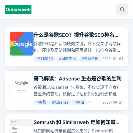
什么是谷歌SEO？提升谷歌SEO排名必
须掌握的5大要点！
谷歌SEO是外贸领域的关键，它不仅关乎网站优
化，还涉及网站规划和网页设计，以符合谷歌的
排名规则，确保网站在内容、结构、链接上获得
#
谷歌SEO
#
网站优化
#
外贸营销
+
2
2025-01-04
更好的
搜索
结果排名。
哥飞解读：Adsense 生态是谷歌的胜利
谷歌通过Adsense广告系统，不仅实现了自身广
告业务的变现，还促进了站长们积极创建和维护
网站，满足了用户多样化的
搜索
需求，形成了一
#
谷歌
#
Adsense
#
网站
+
4
2023-09-27
个多赢的局面。
Semrush 和 Similarweb 是如何知道每
个网站的流量数据的？
想知道网站流量数据怎么来的？Semrush和