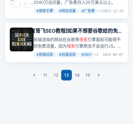
词，年年都有新词新机会
3240万访问量，广告费月入20万美元以上。
#
搜索引擎
#
网站流量
#
广告费
+
2
2023-12-29
【哥飞SEO教程】如果不想要谷歌给的免费
流量，你就用前端渲染吧
前端渲染的网站在谷歌等
搜索
引擎面前可能得不
到免费流量，因为
搜索
引擎爬虫不会运行JS。后
端渲染才是获取流量的正确方式。
#
前端渲染
#
后端渲染
#
SEO
+
2
2024-04-07
11
12
13
14
15