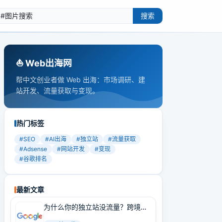
搜索
⛵️ Web出海网
帮中文创业者做 Web 出海：市场调研、建
站开发、流量获取与变现。
热门标签
#
SEO
#
AI出海
#
独立站
#
流量获取
#
Adsense
#
网站开发
#
变现
#
谷歌排名
最新文章
为什么你的独立站没流量？跨境卖
家必学的Google SEO实战技巧！