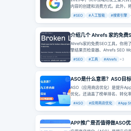
内容的创建和消费方式。此外，将
要的变化之一是人工智能生成的内
#
SEO
#
人工智能
#
搜索引擎
定内容开发策略和优化
搜索
引擎
介绍几个 Ahrefs 家的免费SE
Ahrefs家的免费SEO工具，
擎结果页检查器、Ahrefs SEO 
的路上事半功倍。
#
SEO
#
工具
#
Ahrefs
+
3
ASO是什么意思？ASO目
ASO（应用商店优化）是提升A
优化，还涵盖了榜单排名、转化率
获取更多用户，而不仅仅是简单
#
ASO
#
应用商店优化
#
App S
APP推广是否值得做ASO