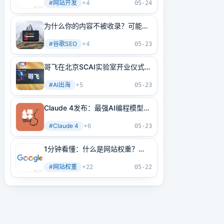
#
网站开发
+
4
05-24
为什么你的内容不被收录？可能是
内部链接没做好！3分钟学会正确
#
谷歌SEO
+
4
方法
05-23
哥飞在北京SCAI实验室开业仪式上
的讲话
#
AI出海
+
5
05-23
Claude 4发布：最强AI编程模型
+最强AI Agent基建！
#
Claude 4
+
6
05-23
1分钟看懂：什么是网站权重？
2025年谷歌最新网站权重提高指
#
网站权重
+
22
南（原创不易）
05-22