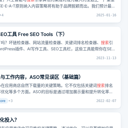
E-E-A-T原则纳入内容策略将有助于品牌脱颖而出。我们预计最重
容和人工智能概述的兴起。这些发展将影响SEO专业人士如何制
+
4
2025-01-16
。
O工具 Free SEO Tools（下）
你用了吗？坏链检查器、网站流量检查器、关键词排名检查器、
搜索
引
WordPress插件、AI写作工具、SEO工具栏，这些工具能帮你在SEO
2023-11-13
标与工作内容，ASO常见误区（基础篇）
pp在应用商店自然下载量的关键策略。它不仅包括关键词
搜索
排名
优化等多个方面。ASO的目标是通过增加展示量和提升转化率来
的刷榜行为。
tore
+
3
2022-02-07
优化投入？