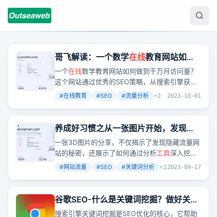
哥飞解读：一个数学
在线
教育网站如何
做到一千万月访问量
一个
在线
数学教育网站如何做到千万月访问量？
这个网站通过优秀的SEO策略，从搜索引擎获取
了大量流量，特别是在印度和美国市场。
#
在线教育
#
SEO
#
流量分析
+
2
2023-10-01
养成好习惯之从一张图片开始，发现一
个月访问量1亿的网站
一张3D图片的分享，不仅揭示了发现隐藏流量网
站的秘密，还展示了如何通过分析
工具
深入挖掘
网站的流量来源和关键词策略。
#
网站流量
#
SEO
#
关键词分析
+
2
2023-09-17
谷歌SEO-什么是关键词挖掘？做好关键
词的挖掘只需掌握这3种方法！
搜索引擎关键词挖掘是SEO优化的核心，它帮助