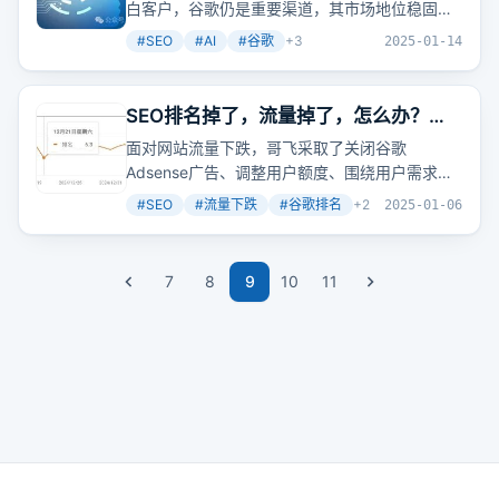
白客户，谷歌仍是重要渠道，其市场地位稳固，
内容质量和用户体验是关键，数据分析助力精准
#
SEO
#
AI
#
谷歌
+
3
2025-01-14
优化，AI
工具
可辅助内容创作，SEO从业者需顺
应潮流提升能力。
SEO排名掉了，流量掉了，怎么办？看
哥飞给你表演妙手回春
面对网站流量下跌，哥飞采取了关闭谷歌
Adsense广告、调整用户额度、围绕用户需求开
发小
工具
等措施，有效提升了跳出率、人均访问
#
SEO
#
流量下跌
#
谷歌排名
+
2
2025-01-06
页面数量和停留时间。这些用户行为数据对谷歌
排名至关重要。
7
8
9
10
11