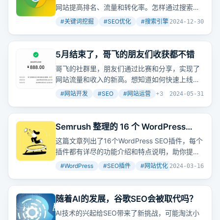
网站提高排名、流量和转化率。怎样通过搜索引
擎自动完成、Google Adwords
工具
和分析竞争
#
关键词挖掘
#
SEO优化
#
搜索引擎
+
2
2024-12-30
对手策略来挖掘关键词？
5月结束了，哥飞的朋友们收获都不错
哥飞的社群里，朋友们通过比赛和分享，实现了
网站流量和收入的新高。想知道如何快速上线内
容型AI
工具
站，降低开发成本，提升SEO和运营
#
网站开发
#
SEO
#
网站运营
+
3
2024-05-31
效果吗？
Semrush 整理的 16 个 WordPress
SEO 插件 2024 版
这篇文章列出了16个WordPress SEO插件，每个
插件都有详尽的功能介绍和特点说明，助你提升
网站SEO表现。但这么多
工具
，究竟哪个最适合
#
WordPress
#
SEO插件
#
网站优化
+
2
2024-03-16
你的网站呢？
随着AI的发展，谷歌SEO会被取代吗？
AI技术的兴起给SEO带来了新挑战，可能淘汰小