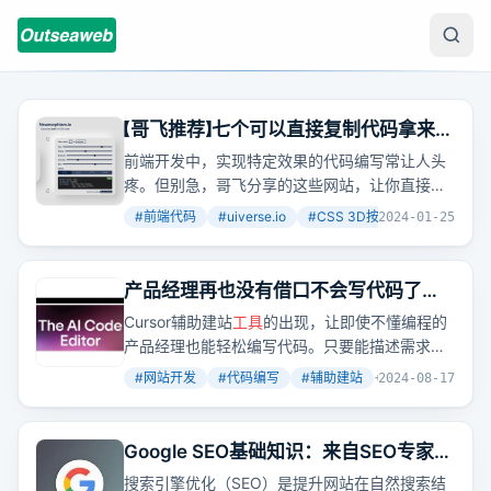
【哥飞推荐】七个可以直接复制代码拿来就
用的前端代码网站
前端开发中，实现特定效果的代码编写常让人头
疼。但别急，哥飞分享的这些网站，让你直接复
制粘贴就能用。
#
前端代码
#
uiverse.io
#
CSS 3D按钮
+
4
2024-01-25
产品经理再也没有借口不会写代码了，
再也不会就缺一个程序员了
Cursor辅助建站
工具
的出现，让即使不懂编程的
产品经理也能轻松编写代码。只要能描述需求，
Cursor就能自动帮你完成代码编写，还能一键修
#
网站开发
#
代码编写
#
辅助建站
+
2
2024-08-17
改并展示修改前后的对比。
Google SEO基础知识：来自SEO专家的
谷歌SEO初学者指南
搜索引擎优化（SEO）是提升网站在自然搜索结