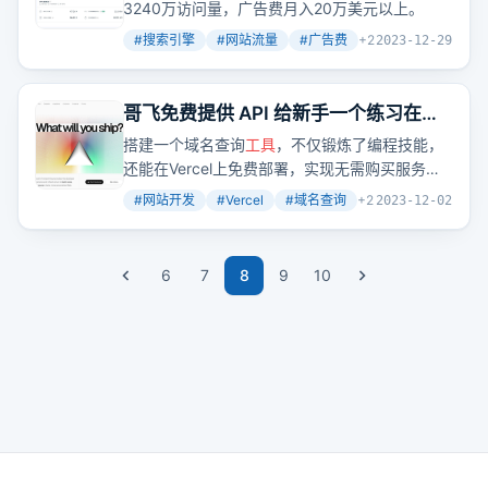
词，年年都有新词新机会
3240万访问量，广告费月入20万美元以上。
#
搜索引擎
#
网站流量
#
广告费
+
2
2023-12-29
哥飞免费提供 API 给新手一个练习在
Vercel 编写和部署项目的机会
搭建一个域名查询
工具
，不仅锻炼了编程技能，
还能在Vercel上免费部署，实现无需购买服务器
的低成本网站开发。
#
网站开发
#
Vercel
#
域名查询
+
2
2023-12-02
6
7
8
9
10