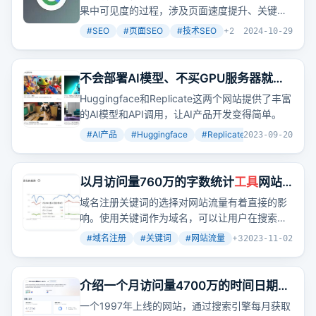
果中可见度的过程，涉及页面速度提升、关键词
研究和内容创建等多个方面。那么，如何有效地
#
SEO
#
页面SEO
#
技术SEO
+
2
2024-10-29
进行SEO优化呢？这篇文章提供了一个全面的
SEO初学者指南，从基础知识到技术细节，帮助
你掌握SEO的核心技巧。
不会部署AI模型、不买GPU服务器就不
能做AI产品了吗？哥飞告诉你，能！
Huggingface和Replicate这两个网站提供了丰富
的AI模型和API调用，让AI产品开发变得简单。
#
AI产品
#
Huggingface
#
Replicate
+
3
2023-09-20
以月访问量760万的字数统计
工具
网站
告诉你为什么要用关键字为域名
域名注册关键词的选择对网站流量有着直接的影
响。使用关键词作为域名，可以让用户在搜索时
直接找到你的网站，从而增加网站的自然搜索流
#
域名注册
#
关键词
#
网站流量
+
3
2023-11-02
量。
介绍一个月访问量4700万的时间日期
工
具
网站，再分享一批含年份数字的关键
一个1997年上线的网站，通过搜索引擎每月获取