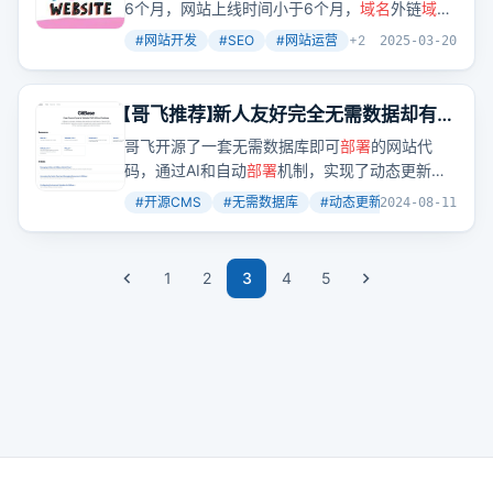
6个月，网站上线时间小于6个月，
域名
外链
域名
数量小于100个，DR小于40，网站被谷歌收录且
#
网站开发
#
SEO
#
网站运营
+
2
2025-03-20
拿到前20排名的页面数量小于100个。这样的新
站，不应该用程序化的方式，自动批量化发布新
页面。而什么样的站，适合批量上页面呢？如果
【哥飞推荐】新人友好完全无需数据却有管
你的站，上面四个条件都不符合，那么可以试着
理后台，可以动态更新网站内容的开源
哥飞开源了一套无需数据库即可
部署
的网站代
开始做一做。注意，是试着开始做，也就是慢慢
CMS
码，通过AI和自动
部署
机制，实现了动态更新网
来，先少量的上页面，而不是让你第一天就几百
站内容。
几千个页面。
#
开源CMS
#
无需数据库
#
动态更新
+
2
2024-08-11
1
2
3
4
5