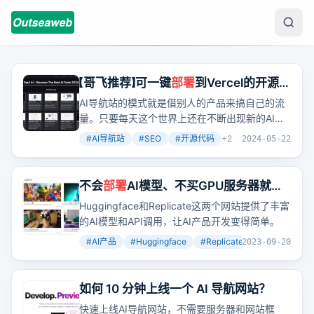
【哥飞推荐】可一键
部署
到Vercel的开源AI
导航网站
AI导航站的模式就是借别人的产品来搞自己的流
量。只要每天这个世界上还在不断出现新的AI产
品，那么AI导航站就还有机会。
#
AI导航站
#
SEO
#
开源代码
+
2
2024-05-22
不会
部署
AI模型、不买GPU服务器就不
能做AI产品了吗？哥飞告诉你，能！
Huggingface和Replicate这两个网站提供了丰富
的AI模型和API调用，让AI产品开发变得简单。
#
AI产品
#
Huggingface
#
Replicate
+
3
2023-09-20
如何 10 分钟上线一个 AI 导航网站？
快速上线AI导航网站，不需要服务器和网站框