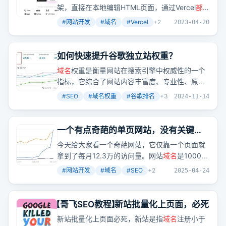
架，直接在本地编辑HTML页面，通过Vercel
部
署
，实现自动更新。
#
网站开发
#
域名
#
Vercel
+
2
2023-04-20
如何快速提升谷歌独立站权重？
域名
权重是衡量网站在搜索引擎中权威性的一个
指标，它综合了网站内容丰富度、专业性、原创
度以及获得的反向链接数量和相关性等多个SEO
#
SEO
#
域名权重
#
谷歌排名
+
3
2024-11-14
因素。提升网站的
域名
权重，是提高谷歌优化效
果的一个长久之策。
一个有点奇葩的单页网站，没有关键词
密度也能拿到谷歌排名
今天给大家看一个奇葩网站，它仅靠一个页面就
拿到了每月12.3万的访问量。网站
域名
是1000个
随机名字，页面随机显示1000个英文名字。它的
#
网站开发
#
域名
#
SEO
+
2
2025-04-24
反链
域名
数量不多，DR为0，但在2022年12月突
然获得了谷歌的流量。哥飞解释说，这是因为网
站宣称是做随机英文名的，并且在页面里列出了
【哥飞SEO教程】新站批量化上页面，必死
很多英文名，满足了用户需求。哥飞还推荐新人
新站批量化上页面必死，新站是指
域名
注册小于
做网站时，先从关键词
域名
开始做起。