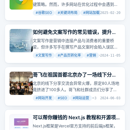
键策略。然而，许多网站在优化过程中会遇到各
种问题，导致排名不理想甚至被惩罚。本文将详
#
谷歌SEO
#
关键词布局
#
网站加载速度
+
7
2025-02-20
细探讨谷歌SEO中常见的10大问题，并提供实用
的解决方案，帮助你避免陷阱，提升网站表现。
如何避免文案写作的常见错误，提升产
品页转化率！！
文案写作是营销中连接产品与消费者的重要桥
梁，但许多写手在撰写产品文案时会陷入误区，
削弱文案吸引力，影响产品转化率。文章探讨了
#
文案写作
#
产品页转化率
#
营销
+
2
2024-11-05
文案写手常犯的几个错误，并提供了改进建议。
哥飞在祖国首都北京办了一场线下分享
交流会
北京的线下分享交流会异常火爆，原定80人场地
竟挤进了100多人。哥飞和社群成员们分享了如
何从零开始AI出海，实现网站流量和收入的双增
#
网站开发
#
SEO
#
网站运营
+
3
2024-06-03
长。
可以帮你赚钱的 Next.js 教程和开源项
目推荐
Next.js框架是Vercel官方支持的前后端js框架，