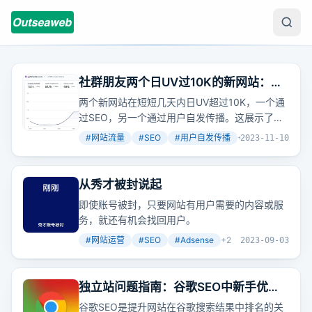
社群朋友两个日UV过10K的新网站：一
个靠SEO，一个靠自发传播
两个新网站在短短几天内日UV超过10K，一个通
过SEO，另一个通过用户自发传播。这展示了获
取流量的多样化途径，并非只有SEO一条路。
#
网站流量
#
SEO
#
用户自发传播
+
2
2023-11-10
从秀才被封说起
即使账号被封，只要网站有用户需要的内容或服
务，就还有机会找回用户。
#
网站运营
#
SEO
#
Adsense
+
2
2023-09-03
独立站问题指南：谷歌SEO中新手优化
常见的10大问题及解决方案
谷歌SEO是提升网站在谷歌搜索结果中排名的关