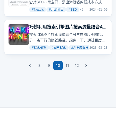
它对SEO非常友好，是出海赚钱的低成本方式之
一。
#
Next.js
#
开源项目
#
SEO
+
2
2024-01-09
巧妙利用搜索引擎图片搜索流量结合AI
生成图片卖图包赚钱
搜索引擎图片搜索流量结合AI生成图片卖图包，
是一条可行的赚钱路径。想象一下，通过百度图
片搜索找到图片，然后通过众图网等平台售卖，
#
搜索引擎
#
图片搜索
#
AI生成图片
+
2
2023-08-28
就能实现月入数万。
8
9
10
11
12