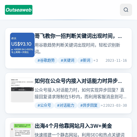
哥飞教你一招判断关键词出现时间，找
新词不再难
用谷歌趋势判断关键词出现时间，轻松识别新
词。
#
谷歌趋势
#
关键词
#
新词
+
3
2023-11-16
如何在公众号内接入对话能力时异步回
复给用户
公众号接入对话能力时，如何实现异步回复？直
接回复请求限制在5秒内，而利用客服消息则可
在48小时内多次回复，支持发送小程序链接，但
#
公众号
#
对话能力
#
异步回复
+
2
2023-03-30
需注意文字长度限制和用户等待体验。
出海4个月他靠网站月入3W+美金
快速搭建一个静态网站，利用SEO和热点关键词