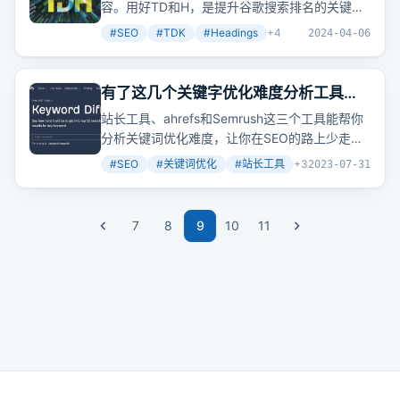
容。用好TD和H，是提升谷歌搜索排名的关键。
你知道怎么写出优秀的Headings吗？
#
SEO
#
TDK
#
Headings
+
4
2024-04-06
有了这几个关键字优化难度分析工具，
妈妈再也不怕我不会判断SEO难度了
站长工具、ahrefs和Semrush这三个工具能帮你
分析关键词优化难度，让你在SEO的路上少走弯
路。想知道你的关键词是否值得投入吗？
#
SEO
#
关键词优化
#
站长工具
+
3
2023-07-31
7
8
9
10
11