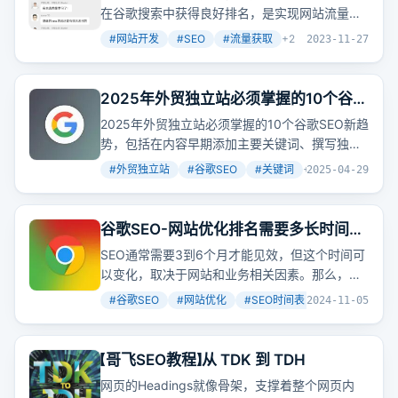
在谷歌搜索中获得良好排名，是实现网站流量和
收入的关键。
#
网站开发
#
SEO
#
流量获取
+
2
2023-11-27
2025年外贸独立站必须掌握的10个谷歌
SEO新趋势（90%人不知道）
2025年外贸独立站必须掌握的10个谷歌SEO新趋
势，包括在内容早期添加主要关键词、撰写独特
的标题等。这些趋势能帮助提高网站的搜索引擎
#
外贸独立站
#
谷歌SEO
#
关键词
+
7
2025-04-29
排名，吸引更多自然流量。
谷歌SEO-网站优化排名需要多长时间？
如何建立一个有效的SEO时间表。
SEO通常需要3到6个月才能见效，但这个时间可
以变化，取决于网站和业务相关因素。那么，你
的网站准备好迎接这场持久战了吗？
#
谷歌SEO
#
网站优化
#
SEO时间表
+
3
2024-11-05
【哥飞SEO教程】从 TDK 到 TDH
网页的Headings就像骨架，支撑着整个网页内