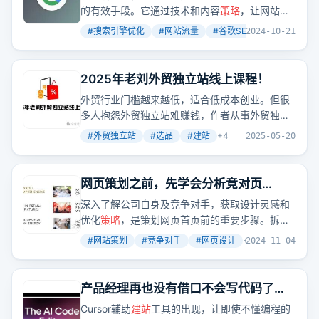
的有效手段。它通过技术和内容
策略
，让网站更
容易被搜索引擎收录并排名靠前。但SEO并非一
#
搜索引擎优化
#
网站流量
#
谷歌SEO
+
2
2024-10-21
蹴而就，而是一个需要持续优化的过程。
2025年老刘外贸独立站线上课程！
外贸行业门槛越来越低，适合低成本创业。但很
多人抱怨外贸独立站难赚钱，作者从事外贸独立
站7年，有丰富经验，提供能力技巧帮助大家。课
#
外贸独立站
#
选品
#
建站
+
4
2025-05-20
程包含初、中、高阶，从选品、
建站
到推广，提
供长期答疑陪跑。适合对外贸感兴趣的新手、平
台卖家老鸟和B端卖家。学员反馈良好，辅导方
网页策划之前，先学会分析竞对页
式多样，费用2199元。
面！！
深入了解公司自身及竞争对手，获取设计灵感和
优化
策略
，是策划网页首页前的重要步骤。拆解
竞争对手网页，不仅能发现他们的优势和特色，
#
网站策划
#
竞争对手
#
网页设计
+
2
2024-11-04
还能洞察客户关注点，从而获取市场上流行的设
计趋势。
产品经理再也没有借口不会写代码了，
再也不会就缺一个程序员了
Cursor辅助
建站
工具的出现，让即使不懂编程的