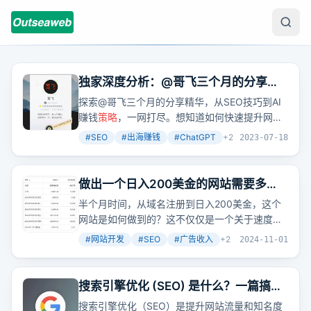
独家深度分析：@哥飞三个月的分享大
揭秘，商业智慧、SEO技巧、AI赚钱一
探索@哥飞三个月的分享精华，从SEO技巧到AI
网打尽
赚钱
策略
，一网打尽。想知道如何快速提升网站
权重、利用ChatGPT向量，还是用AI创造财富？
#
SEO
#
出海赚钱
#
ChatGPT
+
2
2023-07-18
哥飞的分享绝对是你的宝典。
做出一个日入200美金的网站需要多
久？答案是半个月
半个月时间，从域名注册到日入200美金，这个
网站是如何做到的？这不仅仅是一个关于速度的
故事，而是关于如何快速把握机会、有效利用
#
网站开发
#
SEO
#
广告收入
+
2
2024-11-01
SEO和广告
策略
的实战案例。
搜索引擎优化 (SEO) 是什么？一篇搞懂
谷歌SEO 基础观念
搜索引擎优化（SEO）是提升网站流量和知名度