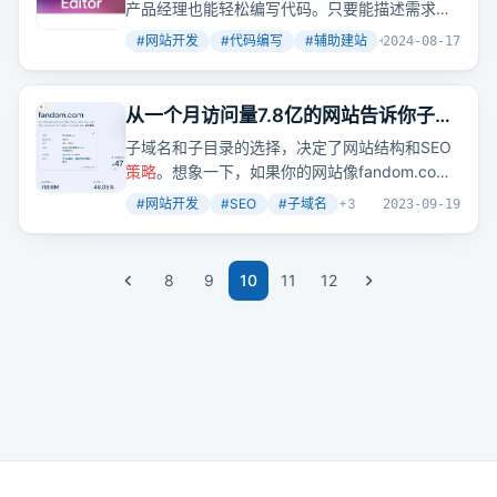
产品经理也能轻松编写代码。只要能描述需求，
Cursor就能自动帮你完成代码编写，还能一键修
#
网站开发
#
代码编写
#
辅助建站
+
2
2024-08-17
改并展示修改前后的对比。
从一个月访问量7.8亿的网站告诉你子域
名和子目录该如何选择
子域名和子目录的选择，决定了网站结构和SEO
策略
。想象一下，如果你的网站像fandom.com
一样月访问量高达7.8亿，你会怎么做？每个关键
#
网站开发
#
SEO
#
子域名
+
3
2023-09-19
词一个子站，每个子站专注优化一个关键词，搜
索引擎流量自然就来了。
8
9
10
11
12