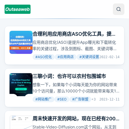
合理利用应用商店ASO优化工具，提升
APP产品权重和转化率（工具篇）
应用商店优化(ASO)是提升App曝光和下载转化
率的关键过程，涉及到图标、截图、关键词等多
维度优化。想知道如何利用工具提高效率，增强
#
ASO优化
#
应用商店
#
关键词设置
+
2
2022-02-14
产品竞争力吗？
三聊小词：也许可以农村包围城市
想象一下，如果每个小词每天能为你的网站带来
10个访问量，那么10000个小词就能带来每天10
万的访问量。这听起来是不是很诱人？
#
网站推广
#
SEO
#
广告联盟
+
3
2023-12-11
周末快速开发的网站，现在已经有2000
人访问过了
Stable-Video-Diffusion.com这个网站，从无到