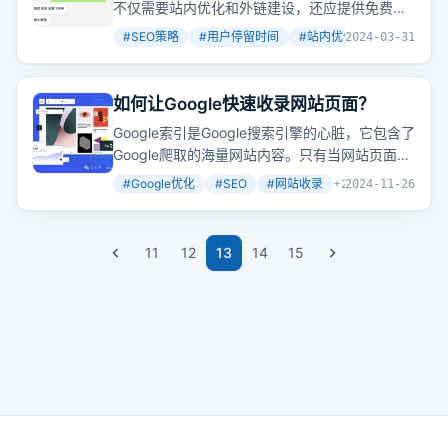
不仅需要站内优化和外链建设，还应提供免费试
用以吸引用户深入体验。
#
SEO策略
#
用户停留时间
#
站内优化
+
2
2024-03-31
如何让Google快速收录网站页面？
Google索引是Google搜索引擎的心脏，它包含了
Google爬取的海量网站内容。只有当网站页面被
Google索引后，它们才有机会在搜索结果中出
#
Google优化
#
SEO
#
网站收录
+
2
2024-11-26
现，从而吸引用户点击。
11
12
13
14
15