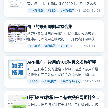
有，仅用四小时就吸引了2000个用户。怎么做到
的？
#
网站开发
#
SEO
#
网站推广
+
3
2023-11-28
哥飞的最近即刻动态合集
想要让网站被用户传播？试试工具站或内容站。
程序员可以利用在线功能，非开发者则可以搜集
整理教程资源。
#
工具站
#
内容站
#
SEO
+
3
2023-10-05
APP推广，常用的100种英文名称解释
ASO工具中英文专业名词解释，涵盖了从用户增
长模型到广告计费方式的全方位术语，帮助你在
推广APP时更加得心应手。
#
ASO
#
APP推广
#
英文专业名词
+
2
2022-02-14
【哥飞SEO教程】一个有效提升网页排名的
方法
提升网页排名的关键在于增加用户停留时间，这