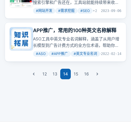
搜索引擎和广告还在，工具站就能持续带来收
益。关键在于提供真正有用的工具，让用户自发
#
网站开发
#
需求挖掘
#
SEO
+
2
2023-09-06
传播。现在，尤其是AI相关的工具，更是容易获
得用户的青睐。
APP推广，常用的100种英文名称解释
ASO工具中英文专业名词解释，涵盖了从用户增
长模型到广告计费方式的全方位术语，帮助你在
推广APP时更加得心应手。
#
ASO
#
APP推广
#
英文专业名词
+
2
2022-02-14
12
13
14
15
16