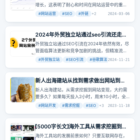
增长，这表明了耐心和时间在网站运营中的重要
性。
#
网站运营
#
SEO
#
外链
+
2
2024-03-06
2024年外贸独立站通过seo引流还走得
通吗？2个外贸杂货铺网站案例告诉你！
外贸独立站通过SEO引流在2024年依然有效，尽
管面临算法更新和竞争加剧的挑战，但精准流量
的获取和低成本高回报的长期策略使其成为外贸
#
外贸独立站
#
SEO引流
#
谷歌算法
+
2
2024-11-21
网站不可忽视的一环。
新人出海建站从找到需求做出网站到成
功变现跑通闭环大概要多久？
新人出海建站，从需求挖掘到网站变现，大约需
要多久？如果每天投入2小时，周末10小时，全
栈开发者可能在五周内看到第一美元。但如果你
#
网站开发
#
需求挖掘
#
SEO
+
3
2023-11-18
是边学边做，时间会延长。
【5000字长文】海外工具从需求挖掘到网
站制作全流程让你一篇文章学会
海外工具站的发展前景如何？只要互联网存在，