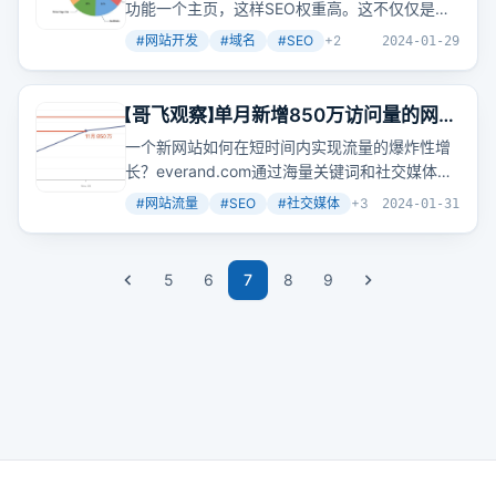
功能一个主页，这样SEO权重高。这不仅仅是一
个SEO策略，而是对细分领域专长的一种追求。
#
网站开发
#
域名
#
SEO
+
2
2024-01-29
【哥飞观察】单月新增850万访问量的网站
是如何做到的？
一个新网站如何在短时间内实现流量的爆炸性增
长？everand.com通过海量关键词和社交媒体平
台Scribd的引流，实现了单月新增850万访问
#
网站流量
#
SEO
#
社交媒体
+
3
2024-01-31
量。这背后的秘密是什么？
5
6
7
8
9