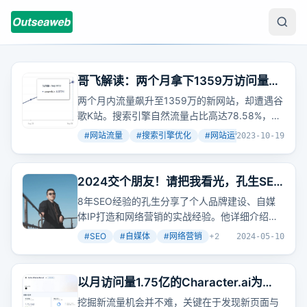
哥飞解读：两个月拿下1359万访问量的
新网站为什么会被谷歌给K了？
两个月内流量飙升至1359万的新网站，却遭遇谷
歌K站。搜索引擎自然流量占比高达78.58%，直
接访问占20%，外链流量微乎其微。
#
网站流量
#
搜索引擎优化
#
网站运营
+
2
2023-10-19
2024交个朋友！请把我看光，孔生SEO
大全
8年SEO经验的孔生分享了个人品牌建设、自媒
体IP打造和网络营销的实战经验。他详细介绍了
SEO服务内容，包括公众号、小红书、视频SEO
#
SEO
#
自媒体
#
网络营销
+
2
2024-05-10
等，并分享了个人成长和未来规划。
以月访问量1.75亿的Character.ai为
例，哥飞教你如何挖掘大流量网站的新
挖掘新流量机会并不难，关键在于发现新页面与