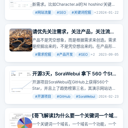
流量机会
新需求。比如Character.ai的'AI hoshino'关键
词，搜索量稳定且优化难度低，仅需少量外链就
#
网站流量
#
SEO
#
关键词挖掘
+
2
2024-01-22
能获得高排名。
请优先关注需求，关注产品，关注流
量，其它的如变现、收费先放后面
产品不是凭空想象，而是根据需求来创造。需求
是挖掘出来的，不是凭空想出来的。在产品形态
确定之前，别急着考虑其他问题。
#
需求挖掘
#
产品开发
#
SEO
+
2
2023-09-05
开源3天，SoraWebui 拿下 560 个Star
！
开源项目SoraWebui在GitHub上获得560个
Star，并且上了趋势榜第三名，其演示网站访问
量超过7000。哥飞公众号关注人数超过2万，提
#
开源项目
#
GitHub
#
SoraWebui
+
5
2024-02-23
供大量免费教程助力技术、产品、设计和运营人
员通过网站出海赚美元。
【哥飞解读】为什么要一个关键词一个域
名？
一个关键词一个域名，一个域名一个功能，一个