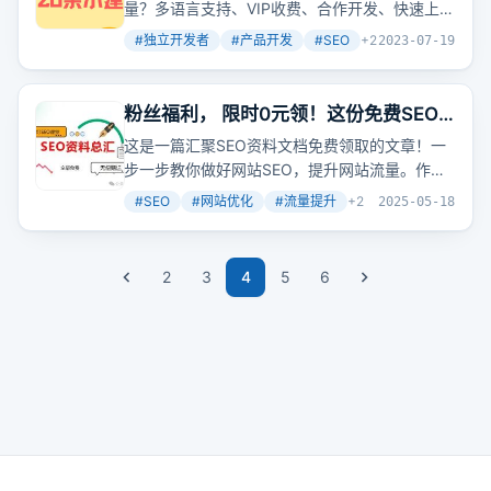
量？多语言支持、VIP收费、合作开发、快速上
线、技术与
推广
并重、围绕关键词建站、利用免
#
独立开发者
#
产品开发
#
SEO
+
2
2023-07-19
费流量、及时投入付费广告、做好PlanB、动手
实践，这些是哥飞和他的朋友们给出的20条实用
建议。
粉丝福利， 限时0元领！这份免费SEO
资料包比99%的网上资料有用
这是一篇汇聚SEO资料文档免费领取的文章！一
步一步教你做好网站SEO，提升网站流量。作者
做seo十几年了，发现SEO其实很有魅力。一个
#
SEO
#
网站优化
#
流量提升
+
2
2025-05-18
SEO要懂行业数据分析、用户体验数据分析、网
站（产品）定位、网站搭建、原创伪原创内容制
作技巧、內链系统优化建立、外链资源累计以及
2
3
4
5
6
操作发布技巧、网站运营、网站建设、网站营销
推广
思路策划、产品成交率提升、数据分析、体
验度提升要点、SEO团队管理运营等。作者还提
供了很多免费的SEO视频资料、教程、文档和交
流群，包括SEO入门教程、谷歌SEO教程、SEO
进阶教程、SEO排名规则教程、SEO实操教程、
网站关键词挖掘技巧、网站搭建教程、
wordpress建站教程、织梦建站教程、百度SEO
文档、谷歌SEO文档、谷歌SEO竞争对手分析文