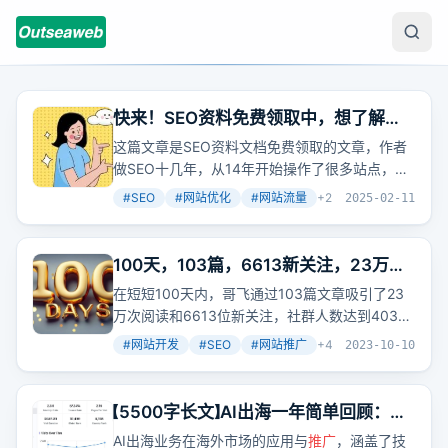
快来！SEO资料免费领取中，想了解
SEO站长们，赶紧看过来！
这篇文章是SEO资料文档免费领取的文章，作者
做SEO十几年，从14年开始操作了很多站点，现
在带领团队做全网
推广
。作者认为SEO很有魅
#
SEO
#
网站优化
#
网站流量
+
2
2025-02-11
力，一个SEO要懂行业数据分析、用户体验数据
分析、网站定位、网站搭建、内容制作技巧、内
链系统优化、外链资源累计以及操作发布技巧、
100天，103篇，6613新关注，23万阅
网站运营、网站建设、网站营销
推广
思路策划、
读，403人付费入群，感谢大家的支持
在短短100天内，哥飞通过103篇文章吸引了23
产品成交率提升、数据分析、体验度提升要点、
万次阅读和6613位新关注，社群人数达到403
SEO团队管理运营等。作者还提供了SEO视频资
人。文章内容涵盖建站、SEO、
推广
、运营等，
料、教程、文档、交流群等，都是免费赠送。
#
网站开发
#
SEO
#
网站推广
+
4
2023-10-10
帮助读者快速建站、获取流量并变现。
【5500字长文】AI出海一年简单回顾：从
新手到养得起20人团队
AI出海业务在海外市场的应用与
推广
，涵盖了技