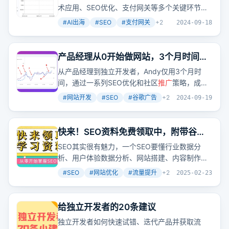
术应用、SEO优化、支付网关等多个关键环节，
展示了AI技术在全球化背景下的商业潜力与实践
#
AI出海
#
SEO
#
支付网关
+
2
2024-09-18
挑战。
产品经理从0开始做网站，3个月时间实
现每天从谷歌获取流量破千
从产品经理到独立开发者，Andy仅用3个月时
间，通过一系列SEO优化和社区
推广
策略，成功
使网站日点击量破千。这表明，只要方法得当，
#
网站开发
#
SEO
#
谷歌广告
+
2
2024-09-19
即使是新手也能快速从谷歌获取流量。
快来！SEO资料免费领取中，附带谷歌
竞争对手分析文档
SEO其实很有魅力，一个SEO要懂行业数据分
析、用户体验数据分析、网站搭建、内容制作技
巧、内链系统优化、外链资源操作、网站运营、
#
SEO
#
网站优化
#
流量提升
+
2
2025-02-23
网站建设、网站营销
推广
思路策划等。作者提供
了很多免费的SEO资料，包括视频教程、文档、
交流群等，还有谷歌竞争对手分析文档。
给独立开发者的20条建议
独立开发者如何快速试错、迭代产品并获取流