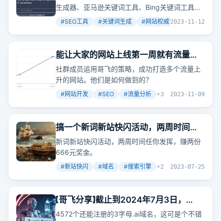
生成器、亚马逊关键词工具、Bing关键词工具
等，帮助用户优化搜索结果。这些工具能生成相
#
SEO工具
#
关键词生成
#
网站权威性
+
2
2023-11-12
关关键词，展示搜索量，检查关键词优化难度，
查询网站外链和权威性。
能让大家的网站上线第一周就有流量的
付费社群“哥飞的朋友们”优惠进行中，
社群成员运用哥飞的策略，成功打造多个流量上
仅剩79个名额就要涨价了
升的网站。他们是如何做到的？
#
网站开发
#
SEO
#
流量分析
+
3
2023-11-09
搞一个新词新站快闪活动，两周时间任
你发挥，赚两份666元奖金
新词新站快闪活动，两周时间任你发挥，赚两份
666元奖金。
#
新站快闪
#
域名
#
搜索引擎
+
2
2023-07-25
【哥飞分享】截止到2024年7月3日，
4572个还可以注册的3字母.ai域名列表
4572个还能注册的3字母.ai域名，这可是个不错