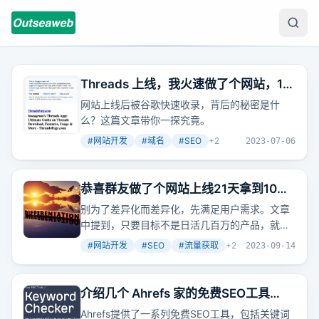
Threads 上线，我火速做了个网站，1小
时就被谷歌收录了，操作步骤全揭秘
网站上线后被谷歌快速收录，背后的秘密是什
么？这篇文章带你一探究竟。
#
网站开发
#
域名
#
SEO
+
2
2023-07-06
恭喜群友做了个网站上线21天拿到10万
日PV，又花了13天变成了20万日PV
别为了差异化而差异化，先满足用户需求。文章
中提到，只要目标不是日活几百万的产品，就无
需刻意追求差异化。用户需求明确，通过搜索词
#
网站开发
#
SEO
#
流量获取
+
2
2023-09-14
表达，我们应先满足这些需求，再考虑创新。
介绍几个 Ahrefs 家的免费SEO工具
Free SEO Tools（上）
Ahrefs提供了一系列免费SEO工具，包括关键词