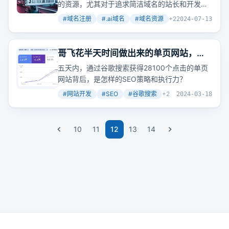
大全
的资源，尤其对于追求简洁域名的站长和开发者
来说。
#
域名注册
#
.ai域名
#
域名资源
+
2
2024-07-13
哥飞花半天时间做出来的单页网站，五
天时间从谷歌获取了28100个点击
五天内，通过谷歌搜索获得28100个点击的单页
网站背后，是怎样的SEO策略和执行力？
#
网站开发
#
SEO
#
谷歌搜索
+
2
2024-03-18
10
11
12
13
14