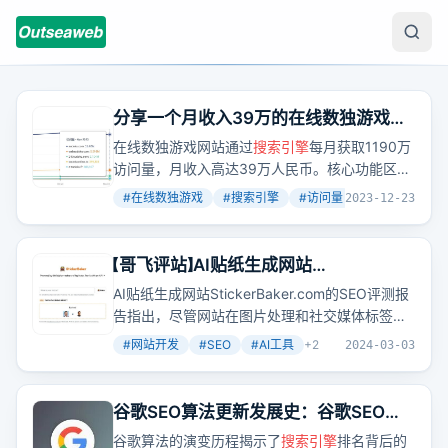
分享一个月收入39万的在线数独游戏网
站，每月从
搜索引擎
获取1190万访问量
在线数独游戏网站通过
搜索引擎
每月获取1190万
访问量，月收入高达39万人民币。核心功能区的
布局和SEO内容区是其高流量的关键。
#
在线数独游戏
#
搜索引擎
#
访问量
+
3
2023-12-23
【哥飞评站】AI贴纸生成网站
StickerBaker 的SEO评测报告和改进建
AI贴纸生成网站StickerBaker.com的SEO评测报
议（4000字）
告指出，尽管网站在图片处理和社交媒体标签设
置上表现不错，但在标题、描述、H标签使用等
#
网站开发
#
SEO
#
AI工具
+
2
2024-03-03
SEO基础元素上存在不足，需要改进以提升
搜索
引擎
排名和吸引流量。
谷歌SEO算法更新发展史：谷歌SEO优
化排名背后的密码
谷歌算法的演变历程揭示了
搜索引擎
排名背后的