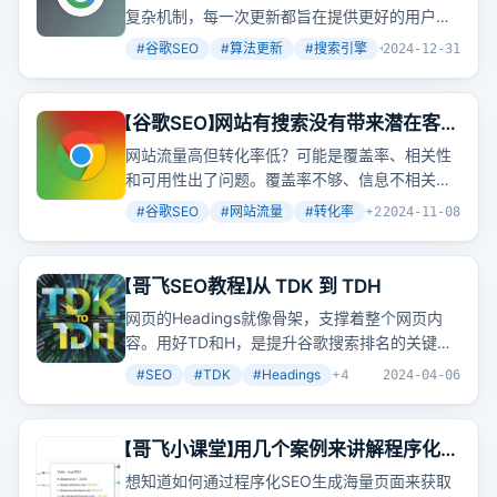
复杂机制，每一次更新都旨在提供更好的用户体
验。文章概述了从初创期的PageRank到现代期
#
谷歌SEO
#
算法更新
#
搜索引擎
+
2
2024-12-31
的人工智能算法，谷歌如何不断优化其搜索技
术。
【谷歌SEO】网站有搜索没有带来潜在客户
是怎么办？
网站流量高但转化率低？可能是覆盖率、相关性
和可用性出了问题。覆盖率不够、信息不相关、
用户体验差，这些都可能是潜在客户流失的原
#
谷歌SEO
#
网站流量
#
转化率
+
2
2024-11-08
因。那么，如何提升网站对潜在客户的吸引力
呢？
【哥飞SEO教程】从 TDK 到 TDH
网页的Headings就像骨架，支撑着整个网页内
容。用好TD和H，是提升谷歌搜索排名的关键。
你知道怎么写出优秀的Headings吗？
#
SEO
#
TDK
#
Headings
+
4
2024-04-06
【哥飞小课堂】用几个案例来讲解程序化
SEO生成海量页面获取流量的方式
想知道如何通过程序化SEO生成海量页面来获取