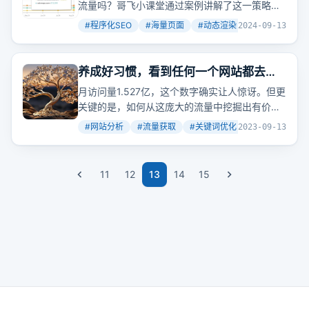
流量吗？哥飞小课堂通过案例讲解了这一策略，
包括如何利用结构化数据和模板动态生成页面，
#
程序化SEO
#
海量页面
#
动态渲染
+
2
2024-09-13
以及如何通过SEO优化和内链策略提升网站权
重。
养成好习惯，看到任何一个网站都去看
看流量和流量来源分布，再看看搜索流
月访问量1.527亿，这个数字确实让人惊讶。但更
量来自于哪些词
关键的是，如何从这庞大的流量中挖掘出有价值
的关键词，引导更多的访问者。
#
网站分析
#
流量获取
#
关键词优化
+
2
2023-09-13
11
12
13
14
15