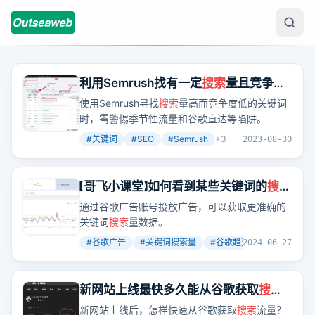
利用Semrush找有一定
搜索
量且竞争小
的关键词时容易遇到的一些陷阱
使用Semrush寻找
搜索
量高而竞争度低的关键词
时，需警惕季节性流量和谷歌直达等陷阱。
#
关键词
#
SEO
#
Semrush
+
3
2023-08-30
【哥飞小课堂】如何看到某些关键词的
搜索
量？
通过谷歌广告账号投放广告，可以获取更准确的
关键词
搜索
量数据。
#
谷歌广告
#
关键词搜索量
#
谷歌趋势
+
2
2024-06-27
新网站上线最快多久能从谷歌获取
搜索
流量？答案是48小时内。
新网站上线后，怎样快速从谷歌获取
搜索
流量？