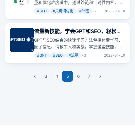
量和优化难度适中，通过外链和针对性内容，可
过程当中，有非常多的SEO知识在里面。
提升网站排名。
#
SEO
#
关键词优化
#
外链
+
2
2023-08-18
流量新技能，学会GPT和SEO，轻松搞
定全网
搜索
流量！
GPT与SEO结合的快速学习方法包括付费学习、
圈子信息、请教牛人和实战。掌握这些技能，你
也能轻松搞定全网
搜索
流量。
#
GPT
#
SEO
#
流量
+
3
2023-04-10
3
4
5
6
7