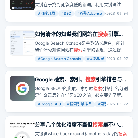
关键在于找到竞争度低的新词，利用关键词注册
域名，并确保网站内容满足用户需求。
#
网站开发
#
SEO
#
谷歌Adsense
+
2
2023-09-04
如何清晰的知道我们网站在
搜索
引擎的
表现：Google Search Console 使用入
Google Search Console是谷歌站长后台，能让
门讲解
我们清晰知道网站在
搜索
引擎的表现。通过提交
站点地图，我们可以加速网站被收录的过程。而
#
Google Search Console
#
网站收录
#
搜索引擎优化
2023-08-07
通过分析点击数、曝光数等数据，我们可以针对
性地优化网站，提高
搜索
排名。
Google 检索、索引、
搜索
引擎排名与原
理！ 2025教学
Google SEO中的爬取、索引跟
搜索
引擎排名分别
是什么意思？在学习SEO之前，必定要先了解一
下谷歌
搜索
引擎的运作方式。从你的网站文章发
#
Google SEO
#
搜索引擎排名
#
索引
+
2
2025-03-22
布的那一瞬间，你的文章网址会经历：被找到、
被爬取（检索）、被索引，然后才能出现在
Google
搜索
引擎里面并且加入Google
搜索
结果的
分享几个优化难度不高但
搜索
量不小的
排名。了解Google
搜索
引擎的运作方式非常重
关键词
关键词white background和mothers day的
搜索
要，因为Google在检索、索引到
搜索
引擎排名的