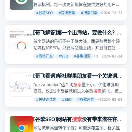
复杂机制，每一次更新都旨在提供更好的用户体
验。文章概述了从初创期的PageRank到现代期
#
谷歌SEO
#
算法更新
#
搜索引擎
+
2
2024-12-31
的人工智能算法，谷歌如何不断优化其
搜索
技
术。
【哥飞解答】第一个出海站，要做什么？要
怎么做？
首个网站的目标不在于赚大钱，而是熟悉整个建
站流程和SEO。只要网站能上线，并且能在谷歌
搜索
结果中排名前十，就算成功了。
#
网站开发
#
SEO
#
谷歌搜索
+
3
2024-01-24
【哥飞看词】帮社群里朋友看一个关键词是
否能做
“pizza edition”这个词
搜索
量不小，优化难度却
很低，仅需2个反链就能进入谷歌
搜索
前10。但
哥飞提醒，别急着行动，先看看
搜索
结果和网站
#
关键词优化
#
SEO
#
谷歌趋势
+
3
2024-03-04
权重。
【谷歌SEO】网站有
搜索
没有带来潜在客户
是怎么办？
网站流量高但转化率低？可能是覆盖率、相关性