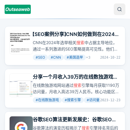
【SEO案例分享】CNN如何做到在2024年
美国选举相关
搜索
中霸占排名
CNN在2024年选举相关
搜索
中占据主导地位，
通过一系列激进的SEO策略提高可见性。他们每
天发布新的URL，包含日期以传递新鲜度信号，
#
SEO
#
CNN
#
美国选举
+
3
2024-10-22
使用LiveBlogPosting架构，每天进行40-50次内
容更新，并刷新时间戳，展示内容的时效性。高
质量的相关图片和确保主页链接到重要内容也是
分享一个月收入39万的在线数独游戏网
成功的关键因素。
站，每月从
搜索
引擎获取1190万访问量
在线数独游戏网站通过
搜索
引擎每月获取1190万
访问量，月收入高达39万人民币。核心功能区的
布局和SEO内容区是其高流量的关键。
#
在线数独游戏
#
搜索引擎
#
访问量
+
3
2023-12-23
谷歌SEO算法更新发展史：谷歌SEO优
化排名背后的密码
谷歌算法的演变历程揭示了
搜索
引擎排名背后的