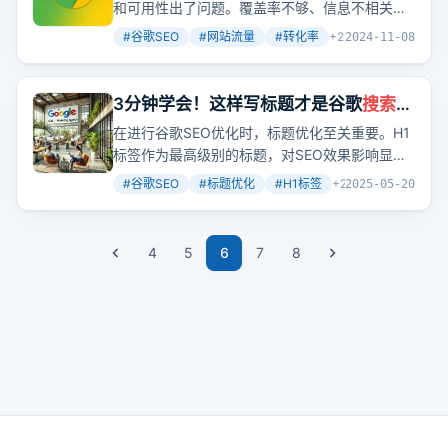
和可用性出了问题。覆盖率不够、信息不相关、
用户体验差，这些都可能是潜在客户流失的原
#
谷歌SEO
#
网站流量
#
转化率
+
2
2024-11-08
因。那么，如何提升网站对潜在客户的吸引力
呢？
3分钟学会！这样写标题才是谷歌
搜索
引
擎最爱，从而提升网站流量（原创不
在进行谷歌SEO优化时，标题优化至关重要。H1
易）
标签作为最高级别的标题，对SEO效果影响显
著。正确使用标题标签，如保持唯一性、相关
#
谷歌SEO
#
标题优化
#
H1标签
+
2
2025-05-20
性、简洁性和合理位置，能提升
搜索
引擎排名和
用户体验。同时，要避免常见错误，如重复使用
H1标签、缺乏结构化层次、未包含关键词、标题
4
5
6
7
8
过长或过短、使用非描述性标题、过度优化和忽
视用户体验等。优化标题是谷歌SEO的关键环
节，对出海企业和跨境电商提升网站流量和用户
体验至关重要。