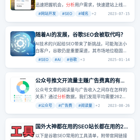
迅速把握机会，
分析
用户需求，快速建站上线，
并通过优化搜索引擎排名和增加外链来提升网站
#
网站开发
#
SEO
#
域名
+
2
2023-07-15
权重。
随着AI的发展，谷歌SEO会被取代吗？
AI技术的兴起给SEO带来了新挑战，可能淘汰小
白客户，谷歌仍是重要渠道，其市场地位稳固，
内容质量和用户体验是关键，数据
分析
助力精准
#
SEO
#
AI
#
谷歌
+
3
2025-01-14
优化，AI工具可辅助内容创作，SEO从业者需顺
应潮流提升能力。
公众号推文开流量主赚广告费真的有那
么好赚吗？
公众号文章的阅读量与广告收入之间存在怎样的
关系？通过
分析
数据，我们发现平均需要262个
阅读才能赚取1元广告费。那么，如何提升文章的
#
公众号
#
广告费
#
阅读量
+
2
2023-08-26
阅读量，增加广告收入呢？
国外大神都在用的SEO站长都在用的22
个免费工具，小白必看！
以下是谷歌SEO常用的工具清单，附带官网链接