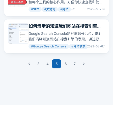
和每个工具的核心作用，方便你快速查找和使
用，建议收藏，以免以后想找，找不到！
#
SEO
#
关键词
#
网站
+
2
2025-05-14
如何清晰的知道我们网站在搜索引擎的
表现：Google Search Console 使用入
Google Search Console是谷歌站长后台，能让
门讲解
我们清晰知道网站在搜索引擎的表现。通过提交
站点地图，我们可以加速网站被收录的过程。而
#
Google Search Console
#
网站收录
#
搜索引擎优化
2023-08-07
通过
分析
点击数、曝光数等数据，我们可以针对
性地优化网站，提高搜索排名。
3
4
5
6
7