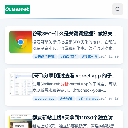
谷歌SEO-什么是关键词挖掘？做好关键
词的挖掘只需掌握这3种方法！
搜索引擎关键词挖掘是SEO优化的核心，它帮助
网站提高排名、流量和转化率。怎样通过搜索引
擎自动完成、Google Adwords工具和
分析
竞争
#
关键词挖掘
#
SEO优化
#
搜索引擎
+
2
2024-12-30
对手策略来挖掘关键词？
【哥飞分享】通过查看 vercel.app 的子域
名发现新需求、新关键词
使用Similarweb
分析
vercel.app的子域名，可以
发现新需求和关键词。比如check-your-
khodam.vercel.app，虽然网站打不开，但关键
#
vercel.app
#
子域名
#
Similarweb
+
3
2024-07-18
词在谷歌趋势上是新出现的。
群友新站上线9天拿到11030个独立访
客，他是怎么做到的？
新站上线9天，独立访客数破万，背后的秘诀是