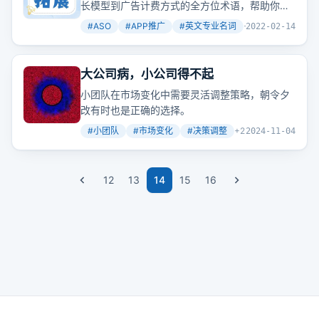
长模型到广告计费方式的全方位术语，帮助你在
推广APP时更加得心应手。
#
ASO
#
APP推广
#
英文专业名词
+
2
2022-02-14
大公司病，小公司得不起
小团队在市场变化中需要灵活调整策略，朝令夕
改有时也是正确的选择。
#
小团队
#
市场变化
#
决策调整
+
2
2024-11-04
12
13
14
15
16