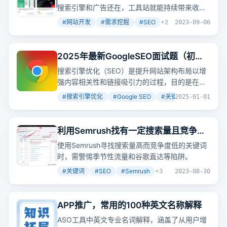
搜索引擎和广告还在，工具站就能持续带来收
益。关键在于提供真正有用的工具，让用户自发
#
网站开发
#
需求挖掘
#
SEO
+
2
2023-09-06
传播。现在，尤其是AI相关的工具，更是容易获
得用户的青睐。
2025年最新GoogleSEO面试题（初级
版），你面试一定能用到！
搜索引擎优化（SEO）是提升网站架构布局以增
强内容相关性和链接吸引力的过程，目的是在搜
索引擎中获得更高排名。这种技术帮助企业在不
#
搜索引擎优化
#
Google SEO
#
关键词研究
+
2
2025-01-01
支付搜索引擎营销费用的情况下对关键词进行排
名，吸引最有价值的访问者。
利用Semrush找有一定搜索量且竞争小
的关键词时容易遇到的一些陷阱
使用Semrush寻找搜索量高而竞争度低的关键词
时，需警惕季节性流量和谷歌直达等陷阱。
#
关键词
#
SEO
#
Semrush
+
3
2023-08-30
APP推广，常用的100种英文名称解释
ASO工具中英文专业名词解释，涵盖了从用户增