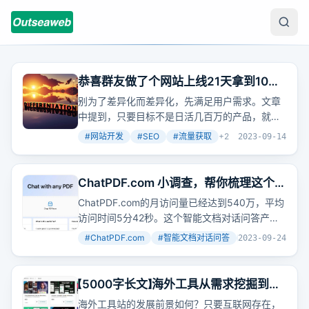
恭喜群友做了个网站上线21天拿到10万
日PV，又花了13天变成了20万日PV
别为了差异化而差异化，先满足用户需求。文章
中提到，只要目标不是日活几百万的产品，就无
需刻意追求差异化。用户需求明确，通过搜索词
#
网站开发
#
SEO
#
流量获取
+
2
2023-09-14
表达，我们应先满足这些需求，再考虑创新。
ChatPDF.com 小调查，帮你梳理这个月
访问量540万的AI产品是如何爆火的
ChatPDF.com的月访问量已经达到540万，平均
访问时间5分42秒。这个智能文档对话问答产品
是如何在短短几个月内实现爆火的？文章通过梳
#
ChatPDF.com
#
智能文档对话问答
#
流量分析
+
2
2023-09-24
理产品上线、推广路径，揭示了背后的流量秘
密。
【5000字长文】海外工具从需求挖掘到网
站制作全流程让你一篇文章学会
海外工具站的发展前景如何？只要互联网存在，