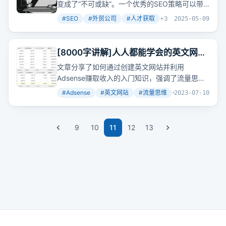
变成了“不可或缺”。一个优秀的SEO策略可以带
来持续的有机流量，降低获客成本，并建立起品
#
SEO
#
外贸公司
#
人才获取
+
3
2025-05-09
牌在海外市场的数字资产。然而，错误的SEO人
才选择可能导致严重后果：预算浪费、排名下
降、甚至被搜索引擎惩罚。对于中小企业来说，
[8000字讲解]人人都能学会的英文网站
这种代价往往难以承受。
Adsense 赚钱入门
文章分享了如何通过创建英文网站并利用
Adsense赚取收入的入门知识，强调了流量思维
的重要性，并详细介绍了创建网站、获取流量、
#
Adsense
#
英文网站
#
流量思维
+
4
2023-07-10
提高转化率的步骤和技巧。
9
10
11
12
13