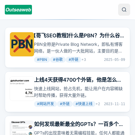
【哥飞SEO教程】什么是PBN？为什么谷歌
要打击PBN？我们怎么防止成为PBN？
PBN全称是Private Blog Network，即私有博客
网络，是一伙人做的一大批网站，主要目的是给
别的网站提供外链，以提升目标网站权重和排
#
PBN
#
谷歌
#
外链
+
3
2025-05-09
名。谷歌打击PBN是因为它破坏了谷歌的生态，
降低了用户体验，影响了谷歌的市场占有率。为
避免被误判为PBN，应确保工具站有实际价值、
上线4天获得4700个外链，他是怎么做
真实访问量、不使用相同模板、不发布相同文
到的？
快速上线网站，抢占先机，能让用户在内容稀缺
章、有自己的品牌和Logo、反链主要是自然而真
时帮助传播，获得大量外链。
实的。创建真正有价值的工具网站，并通过品牌
关联建立合理的链接，是一种可持续的、白帽的
#
网站开发
#
外链
#
快速上线
+
2
2023-11-11
SEO策略。
如何发现最新最全的GPTs？一百多个
GPTs全介绍，GPTs 大全都在这里
GPTs的出现意味着无需编程技能，任何人都能通