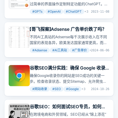
过简单的界面操作定制特定功能的ChatGPT。这
一百多个GPTs覆盖了从语言学习到健身指导，再
#
GPTs
#
OpenAI
#
ChatGPT
+
3
2023-11-08
到SEO分析的广泛领域。想象一下，一个能为你
量身打造学习计划的AI，或者一个能根据你的食
材推荐鸡尾酒的虚拟调酒师，这些听起来是不是
【哥飞探案】Adsense 广告单价跌了吗？
很酷？
不同AI工具站的Adsense每千次展示收入在不同
国家的表现各异，欧美发达国家通常更高，而视
频和声音工具站的广告收入往往更可观。
#
Adsense
#
AI工具站
#
广告单价
+
2
2024-06-06
谷歌SEO满分实践：确保 Google 收录
到你的网站，真心话：seo真的很重要
确保Google收录你的网站是SEO成功的关键一
步。检查收录状态、提交Sitemap、允许爬虫检
索，这些基本操作能显著提升网站在搜索引擎中
#
网站收录
#
SEO
#
Google
+
3
2024-10-26
的可见度。
谷歌SEO：如何面试SEO专员，如何判
断SEO公司是否靠谱？
在跨境电商和外贸领域，SEO已经从“锦上添花”