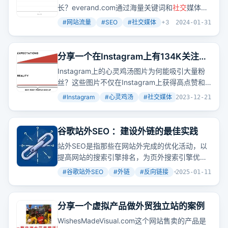
长？everand.com通过海量关键词和
社交
媒体
平
台
Scribd的引流，实现了单月新增850万访问
#
网站流量
#
SEO
#
社交媒体
+
3
2024-01-31
量。这背后的秘密是什么？
分享一个在Instagram上有134K关注的
心灵鸡汤账号，顺便请大家喝一些鸡汤
Instagram上的心灵鸡汤图片为何能吸引大量粉
丝？这些图片不仅在Instagram上获得高点赞和
回复，还启示我们产品内容的重复利用和
社交
媒
#
Instagram
#
心灵鸡汤
#
社交媒体
+
2
2023-12-21
体账号的建立对提升信任度和用户粘性的重要
性。
谷歌站外SEO ：建设外链的最佳实践
站外SEO是指那些在网站外完成的优化活动，以
提高网站的搜索引擎排名，为页外搜索引擎优化
建立反向链接、鼓励品牌搜索以及增加
社交
媒体
#
谷歌站外SEO
#
外链
#
反向链接
+
5
2025-01-11
上的参与度和分享。反向链接意味着其他网站对
你投信任票，当你获得越多的反向链接，意味着
你的内容受到越多人的信任，网站排名自然将受
分享一个虚拟产品做外贸独立站的案例
到积极影响。
WishesMadeVisual.com这个网站售卖的产品是