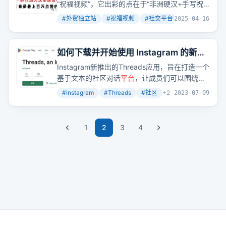
“祝福视频”，它出彩的点在于“非洲硬汉+手写祝
福牌”这个极具视觉冲击力和传播性的创意包装。
#
外贸独立站
#
祝福视频
#
社交平台
+
4
2025-04-16
网站靠
社交
引流，流量不大但转化率高，价格区
间设置得很聪明，还做了产品延伸，强化了可定
制化体验和复购率。网站的TikTok账号拥有54.9
如何下载并开始使用 Instagram 的新应
万粉丝、2100万点赞，已经可以稳定带货。网站
用 Threads
Instagram新推出的Threads应用，旨在打造一个
有在Google和TikTok上做广告投放，但广告并不
基于文本的社区对话
平台
，让成员们可以围绕各
是主要的获客手段，核心还是靠自然内容刷屏
种话题展开讨论。想知道如何下载并开始使用这
+
社交
口碑传播。这种商业模式本质上是内容包
#
Instagram
#
Threads
#
社区
+
2
2023-07-09
款应用吗？
装+中介运营，比较适合有短视频剪辑经验、海
外
社交
账号运营经验、能组建或对接“演员资
源”、不介意做重复单一操作的人。
1
2
3
4