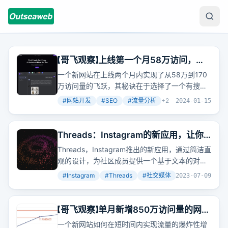
【哥飞观察】上线第一个月58万访问，第
二个月170万访问的网站是如何做到的
一个新网站在上线两个月内实现了从58万到170
万访问量的飞跃，其秘诀在于选择了一个有搜索
量的关键词作为网站名称，并通过自然搜索、外
#
网站开发
#
SEO
#
流量分析
+
2
2024-01-15
链和
社交平台
获取流量。
Threads：Instagram的新应用，让你
的声音被听见
Threads，Instagram推出的新应用，通过简洁直
观的设计，为社区成员提供一个基于文本的对话
平台
，让他们能够聚集讨论各种话题，分享想法
#
Instagram
#
Threads
#
社交媒体
+
2
2023-07-09
和创造力。
【哥飞观察】单月新增850万访问量的网站
是如何做到的？
一个新网站如何在短时间内实现流量的爆炸性增