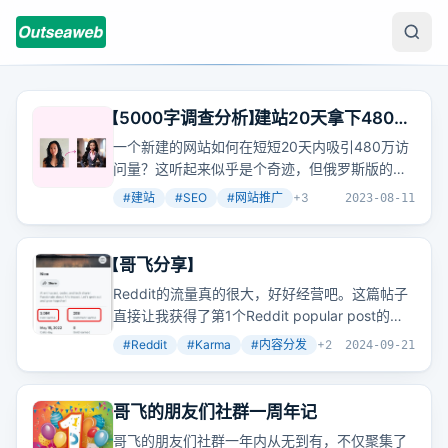
【5000字调查分析】建站20天拿下480万
访问量，俄罗斯版的妙鸭相机是怎么做
一个新建的网站如何在短短20天内吸引480万访
到的？
问量？这听起来似乎是个奇迹，但俄罗斯版的妙
鸭相机BaiRBIE.me做到了。通过深入分析其流量
#
建站
#
SEO
#
网站推广
+
3
2023-08-11
来源、用户行为和推广策略，我们可以揭开这一
现象背后的奥秘。
【哥飞分享】
Reddit的流量真的很大，好好经营吧。这篇帖子
直接让我获得了第1个Reddit popular post的奖
章，获赞2602，应该贡献了60%以上的Karma。
#
Reddit
#
Karma
#
内容分发
+
2
2024-09-21
哥飞的朋友们社群一周年记
哥飞的朋友们社群一年内从无到有，不仅聚集了