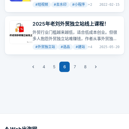
快手等
平台
视频水印，保持原画质高清。
#
短视频
#
去水印
#
小程序
+
2
2022-02-15
2025年老刘外贸独立站线上课程！
外贸行业门槛越来越低，适合低成本创业。但很
多人抱怨外贸独立站难赚钱，作者从事外贸独立
站7年，有丰富经验，提供能力技巧帮助大家。课
#
外贸独立站
#
选品
#
建站
+
4
2025-05-20
程包含初、中、高阶，从选品、建站到推广，提
供长期答疑陪跑。适合对外贸感兴趣的新手、
平
台
卖家老鸟和B端卖家。学员反馈良好，辅导方
4
5
6
7
8
式多样，费用2199元。