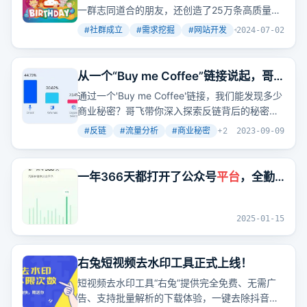
一群志同道合的朋友，还创造了25万条高质量的
讨论消息。这些讨论不是闲聊，而是关于挖掘需
#
社群成立
#
需求挖掘
#
网站开发
+
4
2024-07-02
求、网站制作、SEO、外链获取、流量增长和美
元赚取的深度交流。
从一个“Buy me Coffee”链接说起，哥
飞带你顺藤摸瓜抽丝剥茧发现更多商业
通过一个'Buy me Coffee'链接，我们能发现多少
秘密
商业秘密？哥飞带你深入探索反链背后的秘密，
分析流量来源，挖掘创作者需求。
#
反链
#
流量分析
#
商业秘密
+
2
2023-09-09
一年366天都打开了公众号
平台
，全勤
了
2025-01-15
右兔短视频去水印工具正式上线！
短视频去水印工具“右兔”提供完全免费、无需广
告、支持批量解析的下载体验，一键去除抖音、