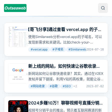
【哥飞分享】通过查看 vercel.app 的子域
名发现新需求、新关键词
使用Similarweb分析vercel.app的子域名，可以
发现新需求和关键词。比如check-your-
khodam.vercel.app，虽然网站打不开，但关键
#
vercel.app
#
子域名
#
Similarweb
+
3
2024-07-18
词在谷歌趋势上是新出现的。
新上线的网站，如何快速让谷歌收录？
做网站为什么要生成几十万个页面？
新网站如何让谷歌快速收录？其实，通过在V2EX
发帖并留下链接，利用V站的高权重，就能让谷
歌快速发现并收录你的页面。但为何要生成数十
#
网站收录
#
谷歌
#
SEO
+
2
2023-07-02
万页面？这背后其实是利用动态页面技术，根据
URL参数显示不同内容，以此来覆盖更多关键
词，吸引搜索引擎流量。
2024多赚10万！聊聊视频号直播分销与
知买小程序这件大事
视频号分销平台的推出，预示着互联网赛道的新