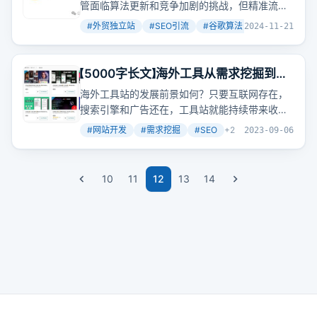
管面临算法更新和竞争加剧的挑战，但精准流量
的获取和低成本高回报的长期策略使其成为外贸
#
外贸独立站
#
SEO引流
#
谷歌算法
+
2
2024-11-21
网站不可忽视的一环。
【5000字长文】海外工具从需求挖掘到网
站制作全流程让你一篇文章学会
海外工具站的发展前景如何？只要互联网存在，
搜索引擎和广告还在，工具站就能持续带来收
益。关键在于提供真正有用的工具，让用户自发
#
网站开发
#
需求挖掘
#
SEO
+
2
2023-09-06
传播。现在，尤其是AI相关的工具，更是容易获
得用户的青睐。
10
11
12
13
14