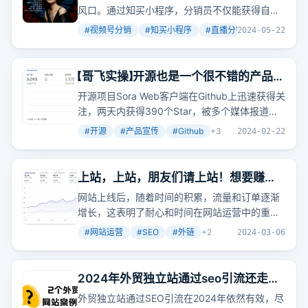
风口。通过知买小程序，分销员不仅能获得自购
省钱的优惠，还能通过分享直播间赚取佣金。平
#
视频号分销
#
知买小程序
#
直播分销
+
3
2024-05-22
台预计6月15号将所有商品与分销系统打通，为
分销员提供丰富的商品资源。
【哥飞实操】开源也是一个很不错的产品宣
传模式
开源项目Sora Web客户端在Github上迅速获得关
注，两天内获得390个Star，被多个媒体报道，
网站访客过万。开源不仅是一种产品宣传方式，
#
开源
#
产品宣传
#
Github
+
3
2024-02-22
还能带来外链和流量增长。
上站，上站，朋友们请上站！想要赚美
元就多上站！
网站上线后，随着时间的积累，流量和订单逐渐
增长，这表明了耐心和时间在网站运营中的重要
性。
#
网站运营
#
SEO
#
外链
+
2
2024-03-06
2024年外贸独立站通过seo引流还走得
通吗？2个外贸杂货铺网站案例告诉你！
外贸独立站通过SEO引流在2024年依然有效，尽