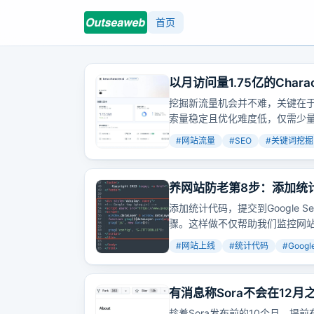
首页
以月访问量1.75亿的Cha
会
挖掘新流量机会并不难，关键在于发现新页
索量稳定且优化难度低，仅需少
#
网站流量
#
SEO
#
关键词挖掘
养网站防老第8步：添加统计代码
等待被收录
添加统计代码，提交到Google S
骤。这样做不仅帮助我们监控网
#
网站上线
#
统计代码
#
Googl
有消息称Sora不会在12
Sora相关的网站吧
趁着Sora发布前的10个月，提