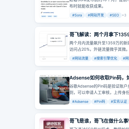
布时就能收获成果。
#
Sora
#
网站开发
#
SEO
+
3
哥飞解读：两个月拿下13
两个月内流量飙升至1359万的新
访问占20%，外链流量微乎其微
#
网站流量
#
搜索引擎优化
#
网
Adsense如何收取Pin
谷歌Adsense的Pin码是验
到，可以申请人工审核，上传身
#
Adsense
#
Pin码
#
实名认证
哥飞是谁，哥飞在做什么事