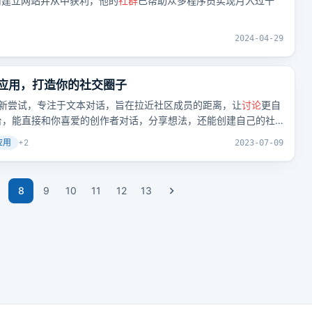
如何建立网站并从中获利，他的
社群
已帮助众多程序员实现月入过千
2024-04-29
am的新应用，打造你的社交圈子
am的社交新尝试，专注于文本对话，旨在拉近社区成员的距离，让
讨论
更自
台，能直接和你喜爱的创作者对话，分享想法，还能创建自己的社
应用
+
2
2023-07-09
8
9
10
11
12
13