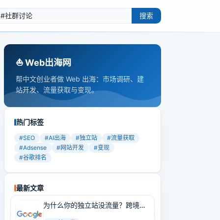
搜索
⛵️ Web出海网
帮中文创业者做 Web 出海：市场调研、建
站开发、流量获取与变现。
热门标签
#
SEO
#
AI出海
#
独立站
#
流量获取
#
Adsense
#
网站开发
#
变现
#
谷歌排名
最新文章
为什么你的独立站没流量？跨境卖
家必学的Google SEO实战技巧！