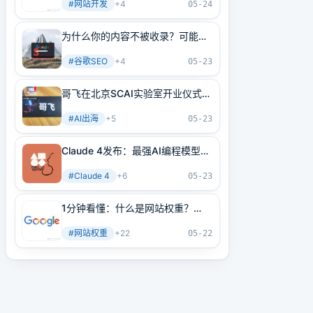
#
网站开发
+
4
05-24
为什么你的内容不被收录？可能是
内部链接没做好！3分钟学会正确
#
谷歌SEO
+
4
方法
05-23
哥飞在北京SCAI实验室开业仪式上
的讲话
#
AI出海
+
5
05-23
Claude 4发布：最强AI编程模型
+最强AI Agent基建！
#
Claude 4
+
6
05-23
1分钟看懂：什么是网站权重？
2025年谷歌最新网站权重提高指
#
网站权重
+
22
南（原创不易）
05-22