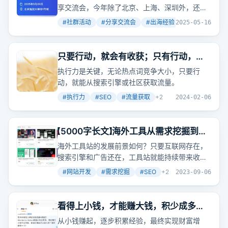
享交流会，今年除了北京、上海、深圳外，还增
加了成都。北京活动时间是5月24日，活动场地
#
社群活动
#
分享交流会
#
出海经验
+
3
2025-05-16
在海淀大钟寺1号楼，由字节的扣子空间赞助。活
动将有多位分享嘉宾，包括Clara、亨亨、7、
Henry、小排老师、曼达、哥飞和江昪，他们将
只要行动，就会有收获；只有行动，才
分享从副业到全职、创业失败与教训、出海经
会有收获！
执行力是关键，无论热点词竞争大小，只要行
验、提高产品成功率、网红营销策略等内容。此
动，就能从搜索引擎或社区获取流量。
外，活动还找来了一些赞助商，如Same.new、
ShipAny.ai、PPT.AI和TuningSearch.com，将
#
执行力
#
SEO
#
流量获取
+
2
2024-02-06
为参会者提供会员赞助。受场地限制，北京的分
享交流会最多只有300个名额，想要报名的朋友
要加快了，先到先得。请关注哥飞公众号，之后
【5000字长文】海外工具从需求挖掘到网
回复数字“0524”，或者回复“北京”，获取报名入
站制作全流程让你一篇文章学会
海外工具站的发展前景如何？只要互联网存在，
口。
搜索引擎和广告还在，工具站就能持续带来收
益。关键在于提供真正有用的工具，让用户自发
#
网站开发
#
需求挖掘
#
SEO
+
2
2023-09-06
传播。现在，尤其是AI相关的工具，更是容易获
得用户的青睐。
看得上小钱，才能赚大钱，积少成多，
聚沙成塔
从小钱赚起，逐步积累经验，最终实现财富增