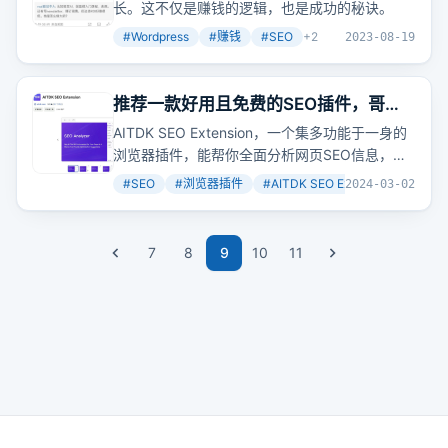
长。这不仅是赚钱的逻辑，也是成功的秘诀。
#
Wordpress
#
赚钱
#
SEO
+
2
2023-08-19
推荐一款好用且免费的SEO插件，哥飞
天天都在用
AITDK SEO Extension，一个集多功能于一身的
浏览器插件，能帮你全面分析网页SEO信息，从
标题、描述到图片标签，再到流量概览，一应俱
#
SEO
#
浏览器插件
#
AITDK SEO Extension
+
3
2024-03-02
全。想象一下，一个插件就能让你掌握网页的
SEO全貌，是不是很酷？
7
8
9
10
11