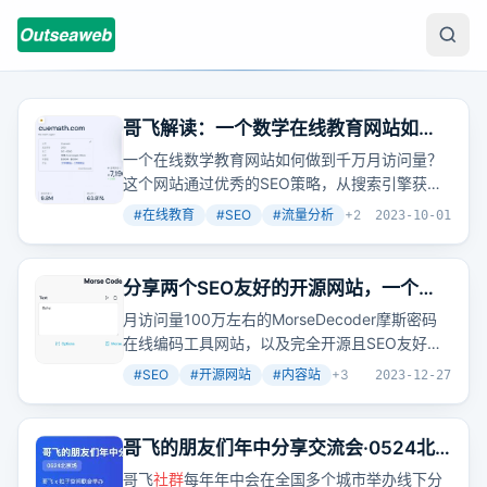
哥飞解读：一个数学在线教育网站如何
做到一千万月访问量
一个在线数学教育网站如何做到千万月访问量？
这个网站通过优秀的SEO策略，从搜索引擎获取
了大量流量，特别是在印度和美国市场。
#
在线教育
#
SEO
#
流量分析
+
2
2023-10-01
分享两个SEO友好的开源网站，一个内
容站，一个工具站
月访问量100万左右的MorseDecoder摩斯密码
在线编码工具网站，以及完全开源且SEO友好的
AstroPaper Markdown博客网站，都具备了优秀
#
SEO
#
开源网站
#
内容站
+
3
2023-12-27
的UI布局和关键词结构。但要了解它们的具体优
点，似乎还得加入哥飞的付费
社群
。
哥飞的朋友们年中分享交流会·0524北
京站议程出来了
哥飞
社群
每年年中会在全国多个城市举办线下分