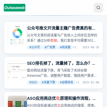
公众号推文开流量主赚广告费真的有那
么好赚吗？
公众号文章的阅读量与广告收入之间存在怎样的
关系？通过分析
数据
，我们发现平均需要262个
阅读才能赚取1元广告费。那么，如何提升文章的
#
公众号
#
广告费
#
阅读量
+
2
2023-08-26
阅读量，增加广告收入呢？
SEO排名掉了，流量掉了，怎么办？看
哥飞给你表演妙手回春
面对网站流量下跌，哥飞采取了关闭谷歌
Adsense广告、调整用户额度、围绕用户需求开
发小工具等措施，有效提升了跳出率、人均访问
#
SEO
#
流量下跌
#
谷歌排名
+
2
2025-01-06
页面数量和停留时间。这些用户行为
数据
对谷歌
排名至关重要。
ASO应用商店优
化
原理和操作流程，
ASO推广优
化
主要方式？（进阶篇一）
ASO的目标是通过优
化
应用商店的搜索、榜单、