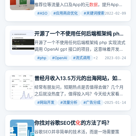
推荐位等流量入口及App的元
数据
，提升App的
曝光展示量和下载率，有效增加App的自然下载
#
ASO
#
应用商店优化
#
关键词搜索优化
+
3
2022-02-09
量。那么，如何通过ASO操作原理和优
化
方式，
实现App在应用商店中的高效推广呢？
开源了一个不使用任何后端框架纯 php
实现流式调用 OpenAI gpt 接口的项目
开源了一个不使用任何后端框架纯 php 实现流式
调用 OpenAI gpt 接口的项目，这意味着开发者
可以轻松实现与 OpenAI 的交互，而无需复杂的
#
php
#
OpenAI
#
流式调用
+
2
2023-03-24
后端配置。
曾经月收入13.5万元的出海网站，如今
只剩2.5万元
经常有朋友问，短期热点是否值得去做？几个月
之后就没热度了，值得投入吗？今天给大家看一
个网站的流量和收入
数据
，来解答大家的问题。
#
网站开发
#
流量分析
#
广告分成
+
1
2025-01-14
这个网站11月时整月PV是200万，仅仅通过
Adsense广告，就产生了18763美元收入，换算
成人民币，大概是13.5万元。而到了1月，现在刚
你找对谷歌SEO优
化
的方法了吗？
好半个月左右，PV只有25万了，收入目前是
谷歌SEO并非简单的技术活，而是一场需要策
1783美元。简单乘以2，那么1月收入大概是