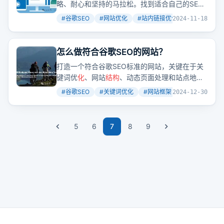
略、耐心和坚持的马拉松。找到适合自己的SEO
3500美元左右，换算成人民币是2.5万元。如果
策略并持之以恒地执行，是成功的关键。
拿去跟11月的收入比，当然会觉得落差很大。但
#
谷歌SEO
#
网站优化
#
站内链接优化
+
3
2024-11-18
如果把这个当成一个整体项目去看的话，不算12
月，仅仅11月加1月收入，也有16万。16万元，
难道不香吗？尤其是假如这个网站只花了一个月
怎么做符合谷歌SEO的网站？
开发的话，这投入产出也是很划算的。所以，我
打造一个符合谷歌SEO标准的网站，关键在于关
想，通过今天哥飞给出的这个
数据
，已经可以回
键词优
化
、网站
结构
、动态页面处理和站点地
答大家的问题了。要不要去做，就看量大不大，
图。这不仅仅是提升排名，更是增加网站的可见
#
谷歌SEO
#
关键词优化
#
网站框架
+
2
2024-12-30
如果量大的话，为什么不去快速上一个？即使几
性和吸引力。
个月之后没有收入了，但是你这几个月的收入是
实打实的呀。你这几个月做这个网站积累的经验
5
6
7
8
9
也是实打实的呀。