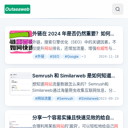
外链在 2024 年是否仍然重要？如何快
速的给手头
网站
上外链？
外链，搜索引擎优化（SEO）中的关键因素，不
仅提升
网站
排名，还增加流量、增强
权威性
与品
牌知名度。Google评估外链时，会考虑数量、质
#
外链
#
SEO
#
Google
+
3
2024-11-18
量、相关性和自然度。
Semrush 和 Similarweb 是如何知道每
个
网站
的流量数据的？
想知道
网站
流量数据怎么来的？Semrush和
Similarweb通过海量爬虫收集互联网信息，分析
链接关系，爬取搜索引擎关键词搜索结果，与
网
#
网站流量
#
Semrush
#
Similarweb
+
3
2023-09-23
站
合作获取数据，建立流量模型，推算出每个
网
站
的流量。
分享一个容易实操且快速见效的给自己
网站
增加几十个外链的小技巧
合理利用某些
网站
的'漏洞'，可以轻松地给自己
网