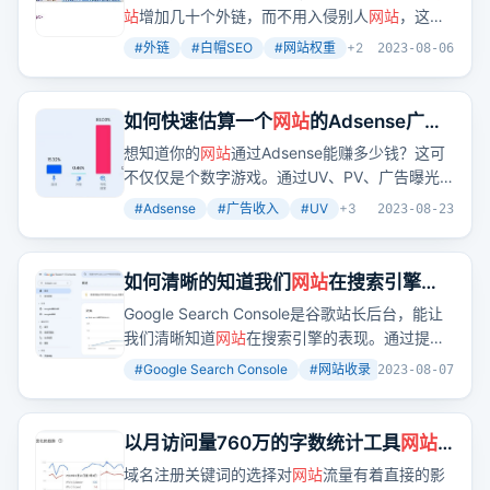
站
增加几十个外链，而不用入侵别人
网站
，这属
于白帽SEO。
#
外链
#
白帽SEO
#
网站权重
+
2
2023-08-06
如何快速估算一个
网站
的Adsense广告
收入？
想知道你的
网站
通过Adsense能赚多少钱？这可
不仅仅是个数字游戏。通过UV、PV、广告曝光
和ECPM这些关键指标，我们可以快速估算出你
#
Adsense
#
广告收入
#
UV
+
3
2023-08-23
的
网站
广告收入。别小看这些数据，它们能让你
对
网站
的收入潜力有个清晰的认识。
如何清晰的知道我们
网站
在搜索引擎的
表现：Google Search Console 使用入
Google Search Console是谷歌站长后台，能让
门讲解
我们清晰知道
网站
在搜索引擎的表现。通过提交
站点地图，我们可以加速
网站
被收录的过程。而
#
Google Search Console
#
网站收录
#
搜索引擎优化
2023-08-07
通过分析点击数、曝光数等数据，我们可以针对
性地优化
网站
，提高搜索排名。
以月访问量760万的字数统计工具
网站
告诉你为什么要用关键字为域名
域名注册关键词的选择对
网站
流量有着直接的影