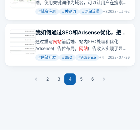
响。使用关键词作为域名，可以让用户在搜索时
直接找到你的
网站
，从而增加
网站
的自然搜索流
#
域名注册
#
关键词
#
网站流量
+
3
2023-11-02
量。
我如何通过SEO和Adsense优化，把一
个
网站
广告收入从每月八百多美元提升
通过重写
网站
前后端、站内SEO处理和优化
到每月两千多美元，经验全分享
Adsense广告位布局，
网站
广告收入实现了显著
提升。这是否意味着技术优化和SEO策略是提高
#
网站开发
#
SEO
#
Adsense
+
4
2023-07-30
网站
收益的关键？
2
3
4
5
6