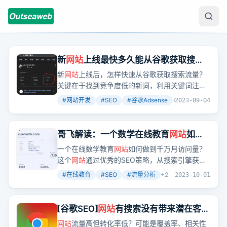
新
网站
上线最快多久能从谷歌获取搜索
流量？答案是48小时内。
新
网站
上线后，怎样快速从谷歌获取搜索流量？
关键在于找到竞争度低的新词，利用关键词注册
域名，并确保
网站
内容满足用户需求。
#
网站开发
#
SEO
#
谷歌Adsense
+
2
2023-09-04
哥飞解读：一个数学在线教育
网站
如何
做到一千万月访问量
一个在线数学教育
网站
如何做到千万月访问量？
这个
网站
通过优秀的SEO策略，从搜索引擎获取
了大量流量，特别是在印度和美国市场。
#
在线教育
#
SEO
#
流量分析
+
2
2023-10-01
【谷歌SEO】
网站
有搜索没有带来潜在客户
是怎么办？
网站
流量高但转化率低？可能是覆盖率、相关性