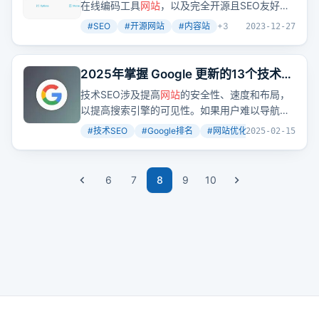
在线编码工具
网站
，以及完全开源且SEO友好的
AstroPaper Markdown博客
网站
，都具备了优秀
#
SEO
#
开源网站
#
内容站
+
3
2023-12-27
的UI布局和关键词结构。但要了解它们的具体优
点，似乎还得加入哥飞的付费社群。
2025年掌握 Google 更新的13个技术
SEO 技巧，让您的
网站
流量增加10k+
技术SEO涉及提高
网站
的安全性、速度和布局，
以提高搜索引擎的可见性。如果用户难以导航、
令人困惑或由于不符合SEO维护的基本原则而无
#
技术SEO
#
Google排名
#
网站优化
+
2
2025-02-15
法有效地匹配用户的搜索意图，那么您的
网站
将
很难获得良好的排名。
6
7
8
9
10