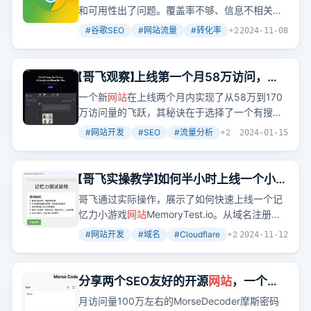
和可用性出了问题。覆盖率不够、信息不相关、
用户体验差，这些都可能是潜在客户流失的原
#
谷歌SEO
#
网站流量
#
转化率
+
2
2024-11-08
因。那么，如何提升
网站
对潜在客户的吸引力
呢？
【哥飞观察】上线第一个月58万访问，第
二个月170万访问的
网站
是如何做到的
一个新
网站
在上线两个月内实现了从58万到170
万访问量的飞跃，其秘诀在于选择了一个有搜索
量的关键词作为
网站
名称，并通过自然搜索、外
#
网站开发
#
SEO
#
流量分析
+
2
2024-01-15
链和社交平台获取流量。
【哥飞实操教学】如何半小时上线一个小游
戏
网站
哥飞通过实际操作，展示了如何快速上线一个记
忆力小游戏
网站
MemoryTest.io。从域名注册到
网站
部署，哥飞仅用了半小时，展示了高效建站
#
网站开发
#
域名
#
Cloudflare
+
2
2024-11-12
的全过程。
分享两个SEO友好的开源
网站
，一个内
容站，一个工具站
月访问量100万左右的MorseDecoder摩斯密码