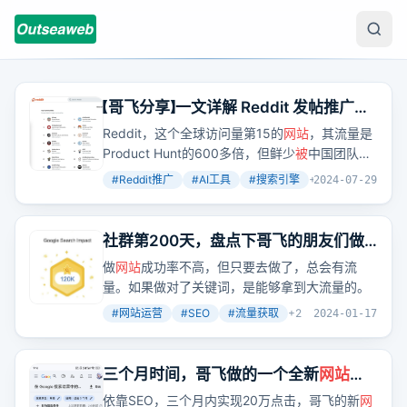
【哥飞分享】一文详解 Reddit 发帖推广经
验与教训
Reddit，这个全球访问量第15的
网站
，其流量是
Product Hunt的600多倍，但鲜少
被
中国团队作
为出海产品推广的战场。阿晓分享了他专为AI工
#
Reddit推广
#
AI工具
#
搜索引擎
+
2
2024-07-29
具设计的搜索引擎在Reddit上的推广经历，揭示
了Reddit推广的难点与策略。
社群第200天，盘点下哥飞的朋友们做
的部分
网站
流量
做
网站
成功率不高，但只要去做了，总会有流
量。如果做对了关键词，是能够拿到大流量的。
#
网站运营
#
SEO
#
流量获取
+
2
2024-01-17
三个月时间，哥飞做的一个全新
网站
，
依靠SEO，20万点击达成
依靠SEO，三个月内实现20万点击，哥飞的新
网