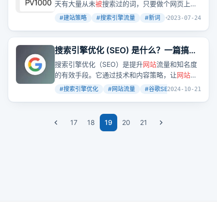
天有大量从未
被
搜索过的词，只要做个网页上
去，
被
收录了，就能排名第一。
#
建站策略
#
搜索引擎流量
#
新词
+
2
2023-07-24
搜索引擎优化 (SEO) 是什么？一篇搞懂
谷歌SEO 基础观念
搜索引擎优化（SEO）是提升
网站
流量和知名度
的有效手段。它通过技术和内容策略，让
网站
更
容易
被
搜索引擎收录并排名靠前。但SEO并非一
#
搜索引擎优化
#
网站流量
#
谷歌SEO
+
2
2024-10-21
蹴而就，而是一个需要持续优化的过程。
17
18
19
20
21