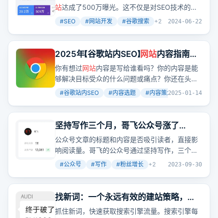
站
达成了500万曝光。这不仅是对SEO技术的一
次成功验证，更是对SEO在谷歌生态中重要性的
#
SEO
#
网站开发
#
谷歌搜索
+
2
2024-06-22
有力证明。
2025年【谷歌站内SEO】
网站
内容指南，
教你策划好"内容选题"！
你有想过
网站
内容是写给谁看吗？你的内容是能
够解决目标受众的什么问题或痛点？你还在头痛
呢该怎么选题？我们将在这里教你如何策划好“内
#
谷歌站内SEO
#
内容选题
#
内容策划
+
5
2025-01-14
容选题”，用对的内容来吸引对的人，引入更多自
然流量来提升SEO排名！
坚持写作三个月，哥飞公众号涨了
6000+关注；社群朋友9月份新上的
网
公众号文章的标题和内容是否吸引读者，直接影
站
从谷歌获得了1万个点击。
响阅读量。哥飞的公众号通过坚持写作，三个月
内粉丝数大幅增长，同时社群中的朋友通过SEO
#
公众号
#
写作
#
粉丝增长
+
2
2023-09-30
策略，新
网站
也成功从谷歌获取了大量点击。
找新词：一个永远有效的建站策略，让
你快速拿到搜索引擎流量
抓住新词，快速获取搜索引擎流量。搜索引擎每