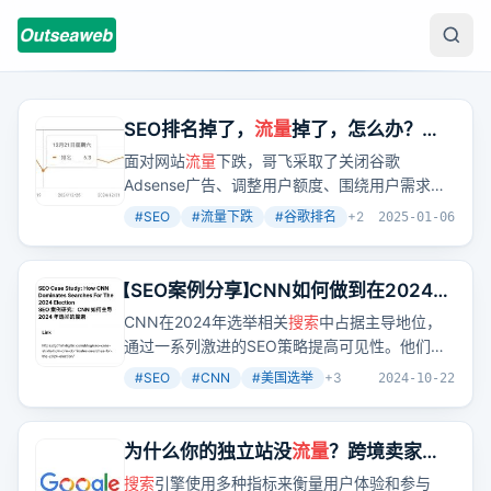
SEO排名掉了，
流量
掉了，怎么办？看
哥飞给你表演妙手回春
面对网站
流量
下跌，哥飞采取了关闭谷歌
Adsense广告、调整用户额度、围绕用户需求开
发小工具等措施，有效提升了跳出率、人均访问
#
SEO
#
流量下跌
#
谷歌排名
+
2
2025-01-06
页面数量和停留时间。这些用户行为数据对谷歌
排名至关重要。
【SEO案例分享】CNN如何做到在2024年
美国选举相关
搜索
中霸占排名
CNN在2024年选举相关
搜索
中占据主导地位，
通过一系列激进的SEO策略提高可见性。他们每
天发布新的URL，包含日期以传递新鲜度信号，
#
SEO
#
CNN
#
美国选举
+
3
2024-10-22
使用LiveBlogPosting架构，每天进行40-50次内
容更新，并刷新时间戳，展示内容的时效性。高
质量的相关图片和确保主页链接到重要内容也是
为什么你的独立站没
流量
？跨境卖家必
成功的关键因素。
学的Google SEO实战技巧！
搜索
引擎使用多种指标来衡量用户体验和参与