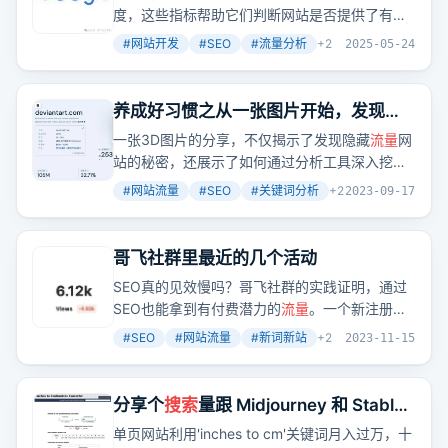
度，这些指标帮助它们判断网站是否提供了有价
值和用户友好的内容。跳出率、停留时间和用户
#
网站开发
#
SEO
#
流量分析
+
2
2025-05-24
互动等指标如何影响SEO？如何提高网站的用户
参与度？哪些工具和技术可以提高网站内容的可
读性？
养成好习惯之从一张图片开始，发现一
个月访问量1亿的网站
一张3D图片的分享，不仅揭示了发现隐藏
流量
网
站的秘密，还展示了如何通过分析工具深入挖掘
网站的
流量
来源和关键词策略。
#
网站流量
#
SEO
#
关键词分析
+
2
2023-09-17
哥飞社群里最近的几个活动
SEO真的见效慢吗？哥飞社群的实践证明，通过
SEO也能拿到有付费潜力的
流量
。一个新注册的
网站，仅靠
搜索
引擎
流量
，上线不久日UV就超过
#
SEO
#
网站流量
#
新词新站
+
2
2023-11-15
了10K。这是否说明新词SEO值得一试？
分享个
搜索
量跟 Midjourney 和 Stable
Diffusion 差不多的关键词，有个单页网
单页网站利用'inches to cm'关键词月入过万，十