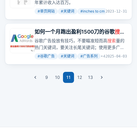
站用这个关键词赚了100万
年累计收入达百万。
#
单页网站
#
关键词
#
inches to cm
+
3
2023-12-31
如何一个月跑出盈利1500刀的谷歌
搜索
广告（2）
谷歌广告投放有技巧，不要瞄准短而高
搜索
量的
热门关键词，要关注长尾关键词；使用更多广告
系列并重新分配预算；直接关闭高每次点击成本
#
谷歌广告
#
关键词
#
广告系列
+
4
2025-04-03
的关键词；提高质量得分。除了谷歌
搜索
广告，
还可以拓展谷歌展示广告或facebook广告，也可
以通过免费社交、谷歌seo等渠道出单。
9
10
11
12
13