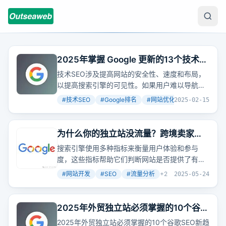
2025年掌握 Google 更新的13个技术
SEO 技巧，让您的网站流量增加10k+
技术SEO涉及提高网站的安全性、速度和布局，
以提高搜索引擎的可见性。如果用户难以导航、
令人困惑或由于不符合SEO维护的基本原则而无
#
技术SEO
#
Google排名
#
网站优化
+
2
2025-02-15
法有效地匹配用户的搜索意图，那么您的网站将
很难获得良好的排名。
为什么你的独立站没流量？跨境卖家必
学的Google SEO实战技巧！
搜索引擎使用多种指标来衡量用户体验和参与
度，这些指标帮助它们判断网站是否提供了有价
值和用户友好的内容。跳出率、停留时间和用户
#
网站开发
#
SEO
#
流量分析
+
2
2025-05-24
互动等指标如何影响SEO？如何提高网站的用户
参与度？哪些工具和技术可以提高网站内容的可
读性？
2025年外贸独立站必须掌握的10个谷歌
SEO新趋势（90%人不知道）
2025年外贸独立站必须掌握的10个谷歌SEO新趋