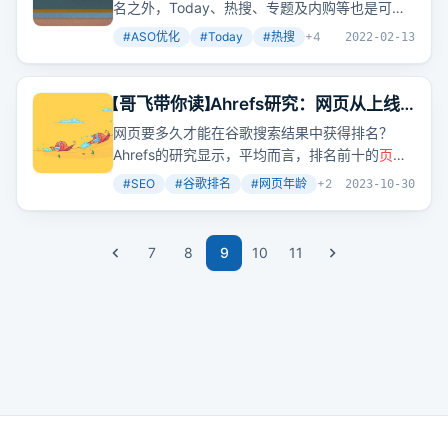
篇五）
名之外，Today、热搜、专题及内购等也是可以
带来流量的。如何申请Today、登上热搜、进入
#
ASO优化
#
Today
#
热搜
+
4
2022-02-13
专题、推广内购以及申请开发者名片和预订功
能，这篇文章都给出了详细的指导和建议。
【哥飞带你读】Ahrefs研究：网页从上线
开始算起拿到排名需要多久时间
网页要多久才能在谷歌搜索结果中获得排名？
Ahrefs的研究显示，平均而言，排名前十的
页面
有超过两年的历史，而排名第一的
页面
平均接近
#
SEO
#
谷歌排名
#
网页年龄
+
2
2023-10-30
三年。这是否意味着新网站就没有机会了呢？其
实，专注于新出现的关键词，优化难度会更低，
新词最快一周就能拿到排名，两周能进首页。
7
8
9
10
11