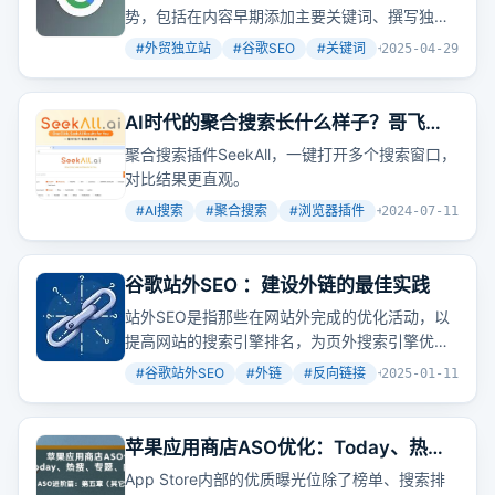
势，包括在内容早期添加主要关键词、撰写独特
的标题等。这些趋势能帮助提高网站的搜索引擎
#
外贸独立站
#
谷歌SEO
#
关键词
+
7
2025-04-29
排名，吸引更多自然流量。
AI时代的聚合搜索长什么样子？哥飞帮
你做出来了
聚合搜索插件SeekAll，一键打开多个搜索窗口，
对比结果更直观。
#
AI搜索
#
聚合搜索
#
浏览器插件
+
2
2024-07-11
谷歌站外SEO ：建设外链的最佳实践
站外SEO是指那些在网站外完成的优化活动，以
提高网站的搜索引擎排名，为页外搜索引擎优化
建立反向链接、鼓励品牌搜索以及增加社交媒体
#
谷歌站外SEO
#
外链
#
反向链接
+
5
2025-01-11
上的参与度和分享。反向链接意味着其他网站对
你投信任票，当你获得越多的反向链接，意味着
你的内容受到越多人的信任，网站排名自然将受
苹果应用商店ASO优化：Today、热
到积极影响。
搜、专题、内购、预定优化介绍（进阶
App Store内部的优质曝光位除了榜单、搜索排