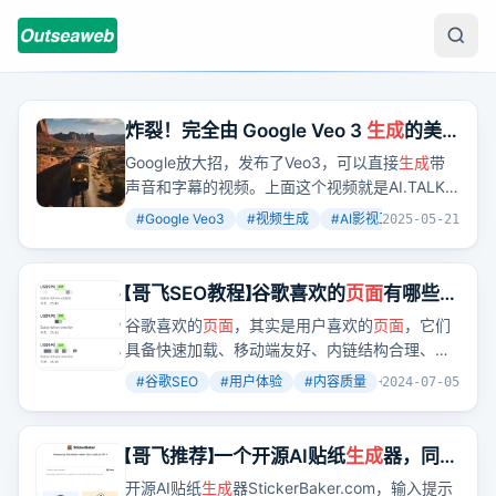
炸裂！完全由 Google Veo 3
生成
的美
国西部片《前行列车》
Google放大招，发布了Veo3，可以直接
生成
带
声音和字幕的视频。上面这个视频就是AI.TALK
的作者汗青
生成
的。汗青使用全新AI影视工作流
#
Google Veo3
#
视频生成
#
AI影视工作流
+
3
2025-05-21
Flow+Veo3制作，用时两个小时。全部动画、音
效、画面、配音、对口型均由Google Veo3一键
生成
。
【哥飞SEO教程】谷歌喜欢的
页面
有哪些特
征？
谷歌喜欢的
页面
，其实是用户喜欢的
页面
，它们
具备快速加载、移动端友好、内链结构合理、高
互动性、高质量内容、原创度高、内容权威、实
#
谷歌SEO
#
用户体验
#
内容质量
+
3
2024-07-05
用、相关性强、定期更新等特点。这些特征不仅
提升了用户体验，也满足了谷歌对优质内容的追
求。
【哥飞推荐】一个开源AI贴纸
生成
器，同时
也是
开源AI贴纸
生成
器StickerBaker.com，输入提示