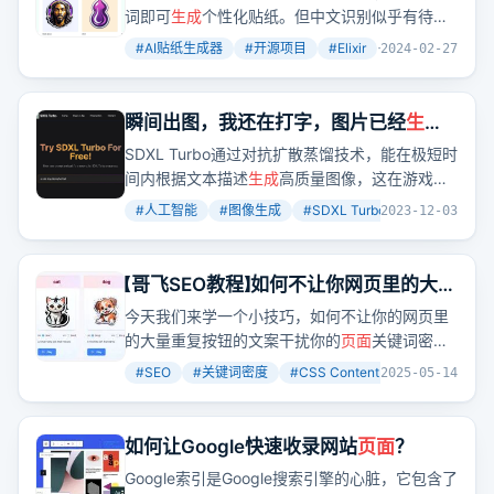
词即可
生成
个性化贴纸。但中文识别似乎有待改
进，部署需Elixir语言基础。
#
AI贴纸生成器
#
开源项目
#
Elixir
+
3
2024-02-27
瞬间出图，我还在打字，图片已经
生成
好了，SDXL Turbo 就是这么快
SDXL Turbo通过对抗扩散蒸馏技术，能在极短时
间内根据文本描述
生成
高质量图像，这在游戏或
虚拟现实领域具有巨大潜力。
#
人工智能
#
图像生成
#
SDXL Turbo
+
2
2023-12-03
【哥飞SEO教程】如何不让你网页里的大量
重复按钮文案干扰你
页面
关键词密度？
今天我们来学一个小技巧，如何不让你的网页里
的大量重复按钮的文案干扰你的
页面
关键词密
度？答案是用CSS Content，把按钮文案写在
#
SEO
#
关键词密度
#
CSS Content
+
2
2025-05-14
CSS代码里。同样的原理，
页面
上其它你不想出
现在正文里影响关键词密度的文案，都可以这样
处理。如果你的网站要显示多语言，还是用这个
如何让Google快速收录网站
页面
？
方法，加载一个多语言CSS文件即可。
Google索引是Google搜索引擎的心脏，它包含了