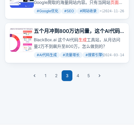
Google爬取的海量网站内容。只有当网站
页面
被
Google索引后，它们才有机会在搜索结果中出
#
Google优化
#
SEO
#
网站收录
+
2
2024-11-26
现，从而吸引用户点击。
五个月冲到800万访问量，这个AI代码
生成
工具站好猛
BlackBox.ai 这个AI代码
生成
工具站，从月访问
量2万不到飙升至800万，怎么做到的？
#
AI代码生成
#
流量增长
#
搜索引擎优化
+
2
2024-03-14
1
2
3
4
5