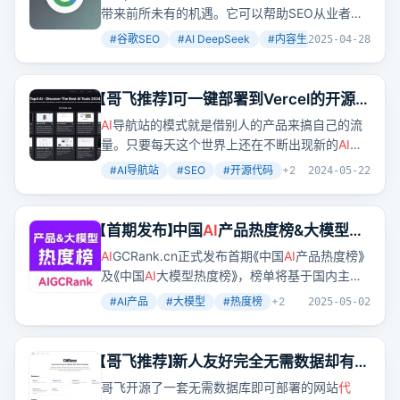
带来前所未有的机遇。它可以帮助SEO从业者提
高效率、优化策略、降低成本，还能帮助他们更
#
谷歌SEO
#
AI DeepSeek
#
内容生成
+
2
2025-04-28
好地理解用户需求并提供相关性更高的内容。
【哥飞推荐】可一键部署到Vercel的开源
AI
导航网站
AI
导航站的模式就是借别人的产品来搞自己的流
量。只要每天这个世界上还在不断出现新的
AI
产
品，那么
AI
导航站就还有机会。
#
AI导航站
#
SEO
#
开源代码
+
2
2024-05-22
【首期发布】中国
AI
产品热度榜&大模型热
度榜丨2025年4月
AI
GCRank.cn正式发布首期《中国
AI
产品热度榜》
及《中国
AI
大模型热度榜》，榜单将基于国内主流
应用市场、社交媒体、搜索引擎指数及行业数据
#
AI产品
#
大模型
#
热度榜
+
2
2025-05-02
库，综合评估产品创新力与市场关注度，为广大
用户及
AI
从业者提供有价值的参考。
【哥飞推荐】新人友好完全无需数据却有管
理后台，可以动态更新网站内容的开源
哥飞开源了一套无需数据库即可部署的网站
代