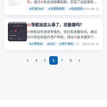
CMS
码
，通过
AI
和自动部署机制，实现了动态更新网
站内容。
#
开源CMS
#
无需数据库
#
动态更新
+
2
2024-08-11
AI
导航站这么卷了，还能做吗？
AI
导航站市场竞争激烈，但仍有发展空间。通过
SEO优化和提升用户体验，结合
AI
技术提供个性
化服务，可以吸引并留住用户。
#
AI导航站
#
SEO
#
用户体验
+
2
2023-10-11
4
5
6
7
8