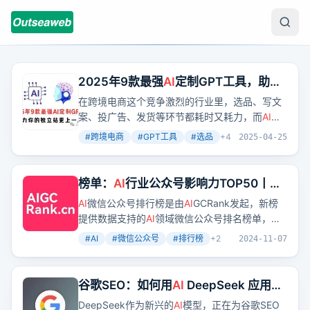
2025年9款最强
AI
定制GPT工具，助力
你的独立站更上一层楼！
在跨境电商这个竞争激烈的行业里，选品、写文
案、投广告、发货等环节都耗时又耗力，而
AI
的
出现彻底改变了游戏规则。定制版的GPT正成为
#
跨境电商
#
GPT工具
#
选品
+
4
2025-04-25
越来越多卖家提效增收的秘密武器。本文为你精
挑细选出9款最适合做独立站和跨境电商的定制
GPT工具，覆盖从选品、命名、定价到营销的各
榜单：
AI
行业公众号影响力TOP50丨
个环节，真正帮助你省时间、提转化、卖得更
2024年10月
AI
微信公众号排行榜是由
AI
GCRank发起，新榜
好。
提供数据支持的
AI
领域微信公众号排名榜单，旨
在推选出50个优质
AI
公众号。
#
AI
#
微信公众号
#
排行榜
+
2
2024-11-07
谷歌SEO：如何用
AI
DeepSeek 应用到
Google SEO优化当中去
DeepSeek作为新兴的
AI
模型，正在为谷歌SEO