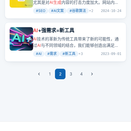
尤其是对
AI
生成
内容的打击力度加大。网站内容
应该是原创的、有价值的，并且能够为用户带来
#
SEO
#
AI文案
#
谷歌算法
+
2
2024-10-24
实际的帮助。
AI
+强需求=新工具
AI
技术的革新为传统工具带来了新的可能性，通
过
AI
与不同领域的结合，我们能够创造出满足强
需求的新工具。
AI
+PDF、
AI
+论文、
AI
+播客等
#
AI
#
需求
#
新工具
+
3
2023-09-01
组合，不仅提升了用户体验，还为开发者带来了
新的盈利模式。
1
2
3
4