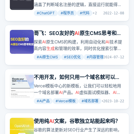
涵盖了判断域名注册的逻辑，直接运行就能得到
结果。这不禁让人惊叹，曾经需要大量搜索和资
#
ChatGPT
#
程序员
#
代码
+
2
2022-12-08
料查阅才能解决的问题，现在通过
AI
一问便知。
哥飞：SEO友好的
AI
原生CMS思考和实
践 Part 1
探索
AI
原生CMS的构建，利用自动化和
AI
技术提
高内容
生成
和管理的效率，同时优化搜索引擎排
名。这种系统不仅提升了内容的质量，还通过自
#
AI原生CMS
#
SEO优化
#
内容管理系统
+
2
2024-07-12
动化流程减少了人工操作，为SEO优化提供了新
思路。
不用开发，如何只用一个域名就可以一
键部署上线一个
AI
产品
Vercel模板中心的新模板，让我们可以轻松地用
一个域名部署
AI
产品。
AI
虚拟面试模拟器、
AI
Emoji
生成
器和
AI
二维码
生成
器，这些模板的潜力
#
AI产品
#
Vercel模板
#
域名部署
+
3
2023-10-22
无限，就看你怎么发挥创意了。
使用纯
AI
文案，谷歌独立站能起来吗？
谷歌的算法更新对SEO行业产生了深远的影响，