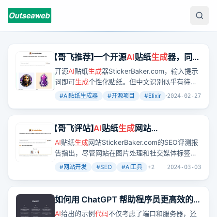
【哥飞推荐】一个开源
AI
贴纸
生成
器，同时
也是
开源
AI
贴纸
生成
器StickerBaker.com，输入提示
词即可
生成
个性化贴纸。但中文识别似乎有待改
进，部署需Elixir语言基础。
#
AI贴纸生成器
#
开源项目
#
Elixir
+
3
2024-02-27
【哥飞评站】
AI
贴纸
生成
网站
StickerBaker 的SEO评测报告和改进建
AI
贴纸
生成
网站StickerBaker.com的SEO评测报
议（4000字）
告指出，尽管网站在图片处理和社交媒体标签设
置上表现不错，但在标题、描述、H标签使用等
#
网站开发
#
SEO
#
AI工具
+
2
2024-03-03
SEO基础元素上存在不足，需要改进以提升搜索
引擎排名和吸引流量。
如何用 ChatGPT 帮助程序员更高效的
写出更好的
代码
？
AI
给出的示例
代码
不仅考虑了端口和服务器，还