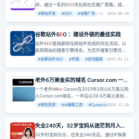
间，通过一系列S
E
O优化和社区推广策略，成功
使网站日点击量破千。这表明，只要方法得当，
#
网站开发
#
SEO
#
谷歌广告
+
2
2024-09-19
即使是新手也能快速从谷歌获取流量。
谷歌站外S
E
O ：建设外链的最佳实践
站外S
E
O是指那些在网站外完成的优化活动，以
提高网站的搜索引擎排名，为页外搜索引擎优化
建立反向链接、鼓励品牌搜索以及增加社交媒体
#
谷歌站外SEO
#
外链
#
反向链接
+
5
2025-01-11
上的参与度和分享。反向链接意味着其他网站对
你投信任票，当你获得越多的反向链接，意味着
你的内容受到越多人的信任，网站排名自然将受
老外6万美金买的域名 Cursor.com 一年
到积极影响。
后卖了39.9万美元：聊聊 Cursor 早期
一个老外Mik
e
Carson在2023年3月以6万美元购
的故事
入Cursor.com域名，一年后以39.9万美元卖给AI
编程工具Cursor。这笔交易是偶然的好运还是精
#
域名投资
#
AI编程工具
#
Cursor.com
+
2
2024-12-29
明的投资？梳理Cursor早期的故事，我们发现
Cursor从一个AI辅助写邮件的工具，到辅助CAD
制作，再到AI编程工具的转变。
失业240天，32岁宝妈从迷茫到月入
18K的IP探索之路
32岁的宝妈乐乐，在失业240天后，通过IP探索