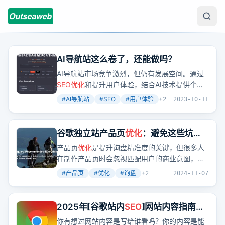
AI导航站这么卷了，还能做吗？
AI导航站市场竞争激烈，但仍有发展空间。通过
SEO优化
和提升用户体验，结合AI技术提供个性
化服务，可以吸引并留住用户。
#
AI导航站
#
SEO
#
用户体验
+
2
2023-10-11
谷歌独立站产品页
优化
：避免这些坑，
让询盘滚滚来！
产品页
优化
是提升询盘精准度的关键，但很多人
在制作产品页时会忽视匹配用户的商业意图，导
致内容与用户需求不匹配，影响转化。
#
产品页
#
优化
#
询盘
+
2
2024-11-07
2025年【谷歌站内
SEO
】网站内容指南，
教你策划好"内容选题"！
你有想过网站内容是写给谁看吗？你的内容是能