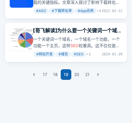
篇四）
载的关键指标。文章深入探讨了影响下载转化率
的多个因素，包括App名称、副标题、图标、宣
#
ASO
#
下载转化率
#
App名称
+
4
2022-02-12
传文本、描述、评分/评论、截图和预览视频，并
提供了具体的
优化
策略。
【哥飞解读】为什么要一个关键词一个域
名？
一个关键词一个域名，一个域名一个功能，一个
功能一个主页，这样
SEO
权重高。这不仅仅是一
个
SEO
策略，而是对细分领域专长的一种追求。
#
网站开发
#
域名
#
SEO
+
2
2024-01-29
17
18
19
20
21