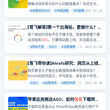
够解决目标受众的什么问题或痛点？你还在头痛
呢该怎么选题？我们将在这里教你如何策划好“内
#
谷歌站内SEO
#
内容选题
#
内容策划
+
5
2025-01-14
容选题”，用对的内容来吸引对的人，引入更多自
然流量来提升
SEO
排名！
【哥飞解答】第一个出海站，要做什么？要
怎么做？
首个网站的目标不在于赚大钱，而是熟悉整个建
站流程和
SEO
。只要网站能上线，并且能在谷歌
搜索结果中排名前十，就算成功了。
#
网站开发
#
SEO
#
谷歌搜索
+
3
2024-01-24
【哥飞带你读】Ahrefs研究：网页从上线
开始算起拿到排名需要多久时间
网页要多久才能在谷歌搜索结果中获得排名？
Ahrefs的研究显示，平均而言，排名前十的页面
有超过两年的历史，而排名第一的页面平均接近
#
SEO
#
谷歌排名
#
网页年龄
+
2
2023-10-30
三年。这是否意味着新网站就没有机会了呢？其
实，专注于新出现的关键词，
优化
难度会更低，
新词最快一周就能拿到排名，两周能进首页。
苹果应用商店ASO，如何
优化
下载转化
率？如何提高App下载转化率？（进阶
下载转化率是App Store中App能否吸引用户下