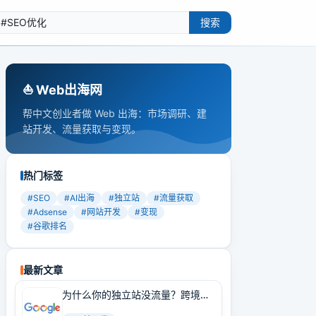
搜索
⛵️ Web出海网
帮中文创业者做 Web 出海：市场调研、建
站开发、流量获取与变现。
热门标签
#
SEO
#
AI出海
#
独立站
#
流量获取
#
Adsense
#
网站开发
#
变现
#
谷歌排名
最新文章
为什么你的独立站没流量？跨境卖
家必学的Google SEO实战技巧！