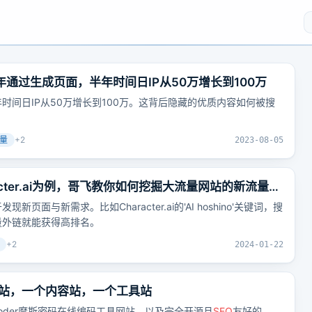
2008年通过生成页面，半年时间日IP从50万增长到100万
时间日IP从50万增长到100万。这背后隐藏的优质内容如何被搜
量
+
2
2023-08-05
racter.ai为例，哥飞教你如何挖掘大流量网站的新流量机
面与新需求。比如Character.ai的'AI hoshino'关键词，搜
量外链就能获得高排名。
+
2
2024-01-22
站，一个内容站，一个工具站
ecoder摩斯密码在线编码工具网站，以及完全开源且
SEO
友好的