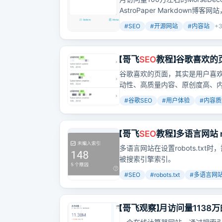
AstroPaper Markdow
点，似乎还得加入哥飞的付费社
#
SEO
#
开源网站
#
内容站
+
【哥飞
SEO
教程】谷歌喜欢的
谷歌喜欢的页面，其实是用户喜
动性、高质量内容、原创度高、
了用户体验，也满足了谷歌对优
#
谷歌SEO
#
用户体验
#
内容质
【哥飞
SEO
教程】多语言网站 
面
多语言网站在设置robots.t
被搜索引擎索引。
#
SEO
#
robots.txt
#
多语言网
【哥飞观察】月访问量113