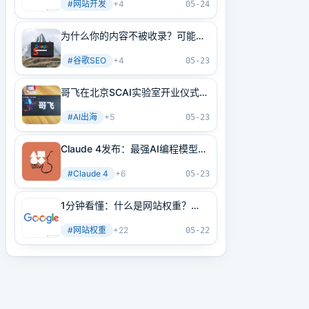
#
网站开发
+
4
05-24
为什么你的内容不被收录？可能是
内部链接没做好！3分钟学会正确
#
谷歌SEO
+
4
方法
05-23
哥飞在北京SCAI实验室开业仪式上
的讲话
#
AI出海
+
5
05-23
Claude 4发布：最强AI编程模型
+最强AI Agent基建！
#
Claude 4
+
6
05-23
1分钟看懂：什么是网站权重？
2025年谷歌最新网站权重提高指
#
网站权重
+
22
南（原创不易）
05-22