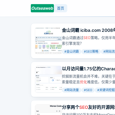
首页
金山词霸 iciba.com 
金山词霸通过
SEO
策略，仅用半年
索引擎发现？
#
金山词霸
#
SEO策略
#
网站流
以月访问量1.75亿的Cha
会
挖掘新流量机会并不难，关键在于发现新页
索量稳定且
优化
难度低，仅需少
#
网站流量
#
SEO
#
关键词挖掘
分享两个
SEO
友好的开源网
月访问量100万左右的MorseD