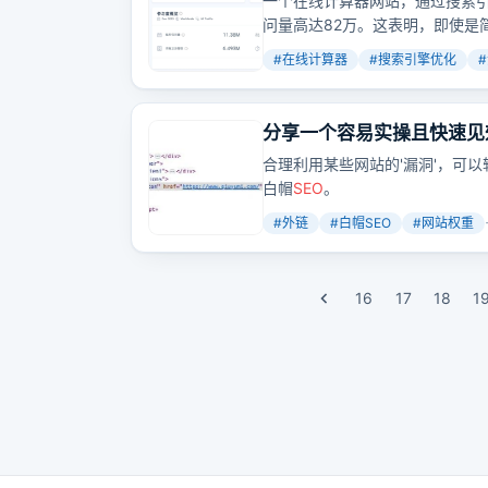
一个在线计算器网站，通过搜索
问量高达82万。这表明，即使是
#
在线计算器
#
搜索引擎优化
#
分享一个容易实操且快速见
合理利用某些网站的'漏洞'，可
白帽
SEO
。
#
外链
#
白帽SEO
#
网站权重
16
17
18
1