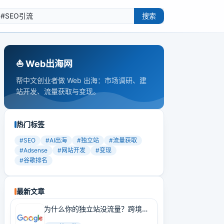
搜索
⛵️ Web出海网
帮中文创业者做 Web 出海：市场调研、建
站开发、流量获取与变现。
热门标签
#
SEO
#
AI出海
#
独立站
#
流量获取
#
Adsense
#
网站开发
#
变现
#
谷歌排名
最新文章
为什么你的独立站没流量？跨境卖
家必学的Google SEO实战技巧！