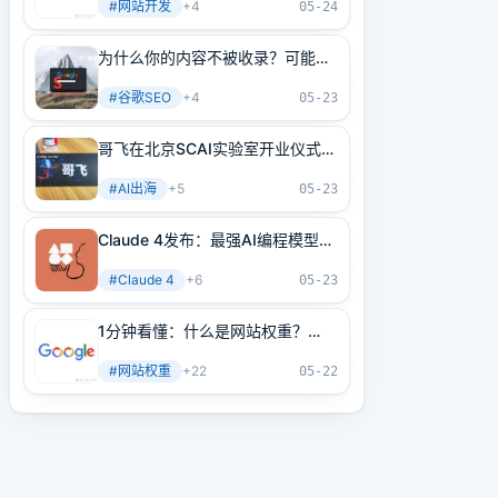
#
网站开发
+
4
05-24
为什么你的内容不被收录？可能是
内部链接没做好！3分钟学会正确
#
谷歌SEO
+
4
方法
05-23
哥飞在北京SCAI实验室开业仪式上
的讲话
#
AI出海
+
5
05-23
Claude 4发布：最强AI编程模型
+最强AI Agent基建！
#
Claude 4
+
6
05-23
1分钟看懂：什么是网站权重？
2025年谷歌最新网站权重提高指
#
网站权重
+
22
南（原创不易）
05-22