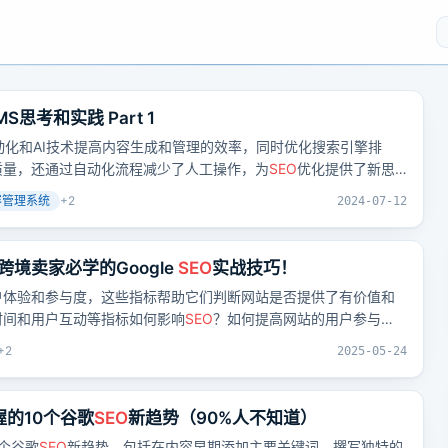
S思考和实践 Part 1
自动化和AI技术提高内容生成和管理的效率，同时优化搜索引擎排
质量，还通过自动化流程减少了人工操作，为
SEO
优化提供了新思
容管理系统
+
2
2024-07-12
境卖家必学的Google
SEO
实战技巧！
户体验和参与度，这些指标帮助它们判断网站是否提供了有价值和
时间和用户互动等指标如何影响
SEO
？如何提高网站的用户参与
站内容的可读性？
+
2
2025-05-24
握的10个谷歌
SEO
新趋势（90%人不知道）
0个谷歌
SEO
新趋势，包括在内容早期添加主要关键词、撰写独特的