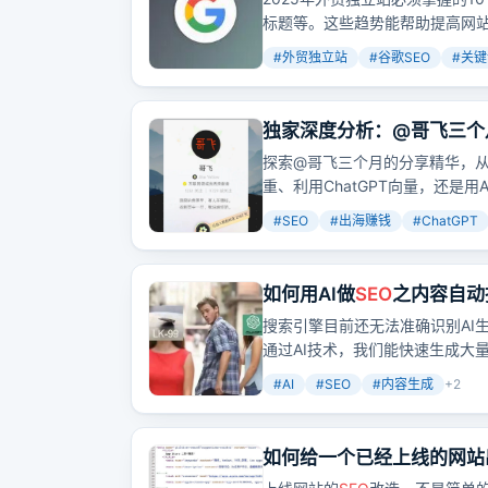
标题等。这些趋势能帮助提高网
#
外贸独立站
#
谷歌SEO
#
关键
独家深度分析：@哥飞三个
尽
探索@哥飞三个月的分享精华，
重、利用ChatGPT向量，还是
#
SEO
#
出海赚钱
#
ChatGPT
如何用AI做
SEO
之内容自动
搜索引擎目前还无法准确识别AI
通过AI技术，我们能快速生成大
但记住，内容质量是关键，只有
#
AI
#
SEO
#
内容生成
+
2
如何给一个已经上线的网站