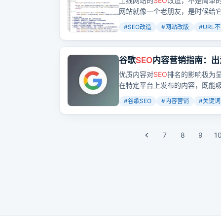
上线网站的
SEO
改造，不是简单的
网站就像一个老朋友，是时候给
#
SEO改造
#
网站改版
#
URL
谷歌
SEO
内容营销指南：出
优质内容对
SEO
排名的影响极为
在特定平台上发布的内容，既能
决用户的问题。
#
谷歌SEO
#
内容营销
#
关键词
7
8
9
1