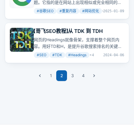
题。它指的是在网站上出现相似或完全相同的文
字、资讯、或内容，可能会影响到网站在搜索引
#
谷歌SEO
#
重复内容
#
网站优化
+
2
2025-01-09
擎中的排名及可见度。本文将深入探讨什么是
SEO重复内容，以及它对网站的影响，并提供一
些识别、处理和避免这个问题的方法，帮助提升
【哥飞SEO教程】从 TDK 到 TDH
网站品质、流量和排名。
网页的Headings就像骨架，支撑着整个网页内
容。用好TD和H，是提升谷歌搜索排名的关键。
你知道怎么写出优秀的Headings吗？
#
SEO
#
TDK
#
Headings
+
4
2024-04-06
1
2
3
4