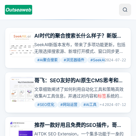
AI时代的聚合搜索长什么样子？新版发
布了
SeekAll新版本发布，带来了多项功能更新，包括
无限选择搜索源、新增打开模式、窗口同步更
新、
标签
页分组等，让AI聚合搜索体验更上一层
#
AI聚合搜索
#
浏览器插件
#
SeekAll
+
2
2024-07-22
楼。
哥飞：SEO友好的AI原生CMS思考和实
践 Part 2
文章细致阐述了如何利用自动化工具和策略高效
收集AI工具信息，并通过对内容和
标签
系统的优
化提升网站在搜索引擎中的排名和变现能力。这
#
SEO优化
#
网站运营
#
AI工具
+
4
2024-07-12
是否意味着我们能通过技术手段，让网站内容管
理变得更加智能化和高效呢？
推荐一款好用且免费的SEO插件，哥飞
天天都在用
AITDK SEO Extension，一个集多功能于一身的