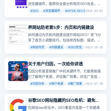
浏览器插件，能帮你全面分析网页SEO信息，从
标题、描述到图片
标签
，再到流量概览，一应俱
#
SEO
#
浏览器插件
#
AITDK SEO Extension
+
3
2024-03-02
全。想象一下，一个插件就能让你掌握网页的
SEO全貌，是不是很酷？
养网站防老第5步：内页和内链建设
如何通过内页和内链建设提升网站SEO？哥飞分
享了首页小调整技巧，包括修改标题、描述、增
加导航栏和国家列表的title属性，以及内页的标
#
网站内页
#
内链建设
#
SEO优化
+
3
2023-10-20
题、描述和h1
标签
优化。还介绍了生成电话号码
功能和基于关键词生成更多相关内容的技巧。
关于用户归因，一次给你讲透
归因分析是营销推广中的关键环节，它能帮助我
们了解用户来源，评估推广效果，优化广告投放
策略。文章详细讲解了web端和App端的归因方
#
归因分析
#
用户来源
#
推广效果
+
3
2023-07-28
法，包括链接参数、统计系统、用户
标签
表、行
为表和广告费用表的设置，以及App端归因的挑
战和解决方案。
谷歌SEO网站隐藏的SEO危机：避免重
复内容带来的10大常见错误
在网站seo优化中，SEO重复内容是一个关键课