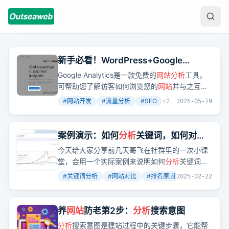
新手必看！WordPress+Google
Analytics完整设置，一步到位查看
网站
Google Analytics是一款免费的
网站分析
工具，
数据
可帮助您了解访客如何浏览您的
网站
并与之互
动。只需在您的WordPress
网站
中添加跟踪代码
#
网站开发
#
流量分析
#
SEO
+
2
2025-05-19
即可轻松连接。安装后，它可以帮助您更好地了
解
网站
访问者人口统计信息、人们如何找到您的
网站
、各个页面的互动以及转化等情况。在您的
案例演示：如何
分析
关键词，如何对比
网站
上安装Google Analytics可让您做出数据驱
网站
，如何推断排前面的
网站
能够拿到
今天给大家分享前几天哥飞在社群里的一次小课
动的决策。
排名的原因
堂，会用一个实际案例来说明如何
分析
关键词，
如何对比
网站
，如何推断排前面的
网站
能够拿到
#
关键词分析
#
网站对比
#
排名原因
+
2
2025-02-22
排名的原因。我们先看两个
网站
，
blockblastsolver.com注册于2024年9月1日，
blockblastsolver.org注册于2024年10月7日。前
养
网站
防老第2步：
分析
搜索意图
者只有43个外链域名，DR20，后者有145个外
分析
搜索意图是建站过程中的关键步骤，它能帮
链域名，DR21。但是前者1月访问量230万，而