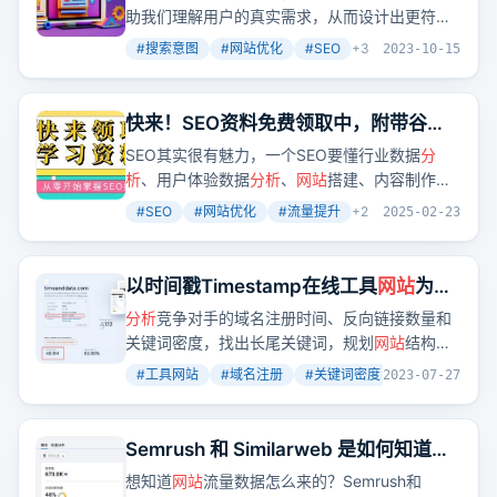
助我们理解用户的真实需求，从而设计出更符合
后者1月访问量1.3万。
用户期望的
网站
内容。就像哥飞文章中提到的，
#
搜索意图
#
网站优化
#
SEO
+
3
2023-10-15
通过收集和
分析
搜索推荐词，我们能够获得关于
用户意图的宝贵信息。
快来！SEO资料免费领取中，附带谷歌
竞争对手
分析
文档
SEO其实很有魅力，一个SEO要懂行业数据
分
析
、用户体验数据
分析
、
网站
搭建、内容制作技
巧、内链系统优化、外链资源操作、
网站
运营、
#
SEO
#
网站优化
#
流量提升
+
2
2025-02-23
网站
建设、
网站
营销推广思路策划等。作者提供
了很多免费的SEO资料，包括视频教程、文档、
交流群等，还有谷歌竞争对手
分析
文档。
以时间戳Timestamp在线工具
网站
为
例，手把手教你做一个工具
网站
的详细
分析
竞争对手的域名注册时间、反向链接数量和
步骤
关键词密度，找出长尾关键词，规划
网站
结构和
内容，保持关键词密度，创建动态页面以吸引搜
#
工具网站
#
域名注册
#
关键词密度
+
3
2023-07-27
索引擎爬虫。
Semrush 和 Similarweb 是如何知道每
个
网站
的流量数据的？
想知道
网站
流量数据怎么来的？Semrush和