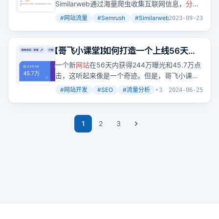
Similarweb通过海量爬虫收集互联网信息，
分析
链接关系，爬取搜索引擎关键词搜索结果，与
网
#
网站流量
#
Semrush
#
Similarweb
+
3
2023-09-23
站
合作获取数据，建立流量模型，推算出每个
网
站
的流量。
【哥飞小课堂】如何打造一个上线56天就
拿下45万点击的新
网站
？
一个新
网站
在56天内获得244万曝光和45.7万点
击，这听起来像是一个奇迹。但是，哥飞小课堂
的案例
分析
告诉我们，通过正确的SEO策略和
网
#
网站开发
#
SEO
#
流量分析
+
3
2024-06-25
站
优化，这样的成绩是可以实现的。
1
2
3