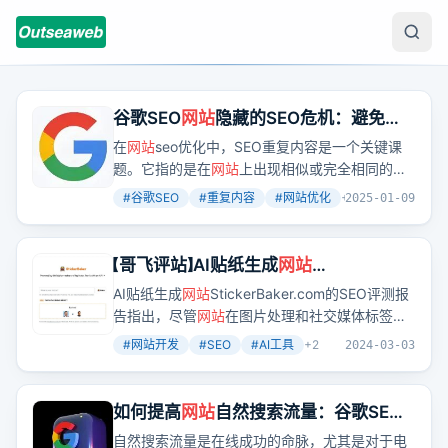
谷歌SEO
网站
隐藏的SEO危机：避免重
复内容带来的10大常见错误
在
网站
seo优化中，SEO重复内容是一个关键课
题。它指的是在
网站
上出现相似或完全相同的文
字、资讯、或内容，可能会影响到
网站
在搜索引
#
谷歌SEO
#
重复内容
#
网站优化
+
2
2025-01-09
擎中的排名及可见度。本文将深入探讨什么是
SEO重复内容，以及它对
网站
的影响，并提供一
些识别、处理和避免这个问题的方法，帮助提升
【哥飞评站】AI贴纸生成
网站
网站
品质、流量和排名。
StickerBaker 的SEO评测报告和改进建
AI贴纸生成
网站
StickerBaker.com的SEO评测报
议（4000字）
告指出，尽管
网站
在图片处理和社交媒体标签设
置上表现不错，但在标题、描述、H标签使用等
#
网站开发
#
SEO
#
AI工具
+
2
2024-03-03
SEO基础元素上存在不足，需要改进以提升搜索
引擎排名和吸引流量。
如何提高
网站
自然搜索流量：谷歌SEO
成功指南
自然搜索流量是在线成功的命脉，尤其是对于电