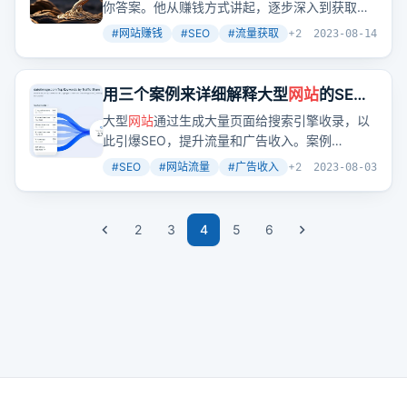
步该怎么做
你答案。他从赚钱方式讲起，逐步深入到获取流
量、挖掘需求，再到
网站
搭建，最后是实践案
#
网站赚钱
#
SEO
#
流量获取
+
2
2023-08-14
例。这篇文章是站长们的路线图，告诉你每一步
该怎么做，让你的
网站
不仅仅是个站点，更是赚
钱的工具。
用三个案例来详细解释大型
网站
的SEO
引爆点为什么是生成几十万个页面给搜
大型
网站
通过生成大量页面给搜索引擎收录，以
索引擎收录（上）
此引爆SEO，提升流量和广告收入。案例
DateTimeGo.com通过生成大量时间查询页面，
#
SEO
#
网站流量
#
广告收入
+
2
2023-08-03
每月获得3万美元广告费。
2
3
4
5
6