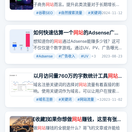
子商务
网站
而言。提升此类流量对于长期增长和
知名度至关重要。本指南将为您提供简单或有效
#
谷歌SEO
#
自然搜索流量
#
关键词研究
+
2
2024-11-12
的策略，以增加自然搜索流量并吸引更多访问者
访问您的
网站
。
如何快速估算一个
网站
的Adsense广告
收入？
想知道你的
网站
通过Adsense能赚多少钱？这可
不仅仅是个数字游戏。通过UV、PV、广告曝光
和ECPM这些关键指标，我们可以快速估算出你
#
Adsense
#
广告收入
#
UV
+
3
2023-08-23
的
网站
广告收入。别小看这些数据，它们能让你
对
网站
的收入潜力有个清晰的认识。
以月访问量760万的字数统计工具
网站
告诉你为什么要用关键字为域名
域名注册关键词的选择对
网站
流量有着直接的影
响。使用关键词作为域名，可以让用户在搜索时
直接找到你的
网站
，从而增加
网站
的自然搜索流
#
域名注册
#
关键词
#
网站流量
+
3
2023-11-02
量。
【收藏】如果你想做
网站
赚钱，这里有张
“路线图”，通过36篇文章让你知道每一
做
网站
赚钱的全貌是什么？哥飞的文章或许能给