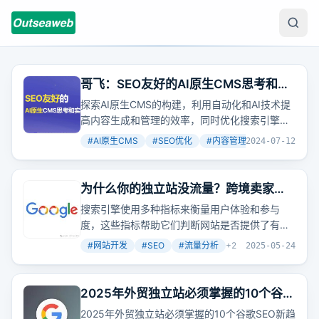
哥飞：SEO友好的AI原生CMS思考和实
践 Part 1
探索AI原生CMS的构建，利用自动化和AI技术提
高内容生成和管理的效率，同时优化搜索引擎排
名。这种系统不仅提升了内容的质量，还通过自
#
AI原生CMS
#
SEO优化
#
内容管理系统
+
2
2024-07-12
动化流程减少了人工操作，为SEO优化提供了新
思路。
为什么你的独立站没流量？跨境卖家必
学的Google SEO实战技巧！
搜索引擎使用多种指标来衡量用户体验和参与
度，这些指标帮助它们判断网站是否提供了有价
值和用户友好的内容。跳出率、停留时间和用户
#
网站开发
#
SEO
#
流量分析
+
2
2025-05-24
互动等指标如何影响SEO？如何提高网站的用户
参与度？哪些工具和技术可以提高网站内容的可
读性？
2025年外贸独立站必须掌握的10个谷歌
SEO新趋势（90%人不知道）
2025年外贸独立站必须掌握的10个谷歌SEO新趋