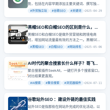
势，包括在内容早期添加主要关键词、撰写独特
的标题等。这些趋势能帮助提高网站的搜索引擎
#
外贸独立站
#
谷歌SEO
#
关键词
+
7
2025-04-29
排名，吸引更多自然流量。
黑帽SEO和白帽SEO的区别是什么，做
独立站排名应该选择那种SEO好！
黑帽SEO和白帽SEO是做外贸营销和跨境电商
时，增加网站流量最有效的方法之一。黑帽SEO
指的是使用违反搜索引擎质量规范的优化方法提
#
黑帽SEO
#
白帽SEO
#
网站排名
+
2
2025-05-06
高网站排名，而白帽SEO是指用一些正当的手
法，使用符合主流搜索引擎发行方针规定，系统
地提高网站在搜索结果中的排名。
AI时代的聚合搜索长什么样子？哥飞帮
你做出来了
聚合搜索插件SeekAll，一键打开多个搜索窗口，
对比结果更直观。
#
AI搜索
#
聚合搜索
#
浏览器插件
+
2
2024-07-11
谷歌站外SEO ：建设外链的最佳实践
站外SEO是指那些在网站外完成的优化活动，以