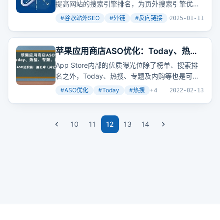
提高网站的搜索引擎排名，为页外搜索引擎优化
建立反向链接、鼓励品牌搜索以及增加社交媒体
#
谷歌站外SEO
#
外链
#
反向链接
+
5
2025-01-11
上的参与度和分享。反向链接意味着其他网站对
你投信任票，当你获得越多的反向链接，意味着
你的内容受到越多人的信任，网站排名自然将受
苹果应用商店ASO优化：Today、热
到积极影响。
搜、专题、内购、预定优化介绍（进阶
App Store内部的优质曝光位除了榜单、搜索排
篇五）
名之外，Today、热搜、专题及内购等也是可以
带来流量的。如何申请Today、登上热搜、进入
#
ASO优化
#
Today
#
热搜
+
4
2022-02-13
专题、推广内购以及申请开发者名片和预订功
能，这篇文章都给出了详细的指导和建议。
10
11
12
13
14