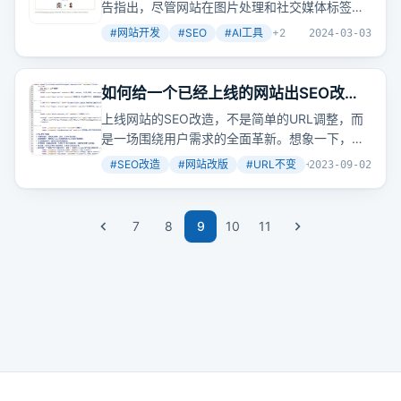
议（4000字）
告指出，尽管网站在图片处理和社交媒体标签设
置上表现不错，但在标题、描述、H标签使用等
#
网站开发
#
SEO
#
AI工具
+
2
2024-03-03
SEO基础元素上存在不足，需要改进以提升搜索
引擎排名和吸引流量。
如何给一个已经上线的网站出SEO改造
建议
上线网站的SEO改造，不是简单的URL调整，而
是一场围绕用户需求的全面革新。想象一下，你
的网站就像一个老朋友，是时候给它一些新的活
#
SEO改造
#
网站改版
#
URL不变
+
3
2023-09-02
力了。
7
8
9
10
11