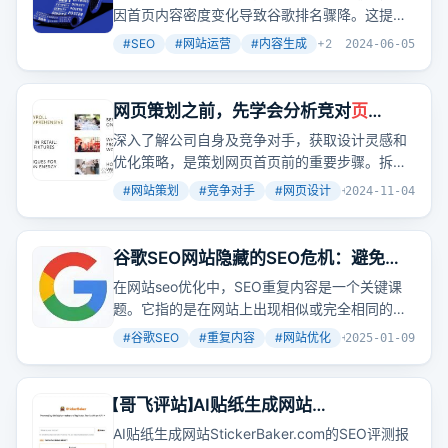
因首页内容密度变化导致谷歌排名骤降。这提醒
我们，SEO优化中关键词密度的控制同样重要。
#
SEO
#
网站运营
#
内容生成
+
2
2024-06-05
网页策划之前，先学会分析竞对
页
面
！！
深入了解公司自身及竞争对手，获取设计灵感和
优化策略，是策划网页首页前的重要步骤。拆解
竞争对手网页，不仅能发现他们的优势和特色，
#
网站策划
#
竞争对手
#
网页设计
+
2
2024-11-04
还能洞察客户关注点，从而获取市场上流行的设
计趋势。
谷歌SEO网站隐藏的SEO危机：避免重
复内容带来的10大常见错误
在网站seo优化中，SEO重复内容是一个关键课
题。它指的是在网站上出现相似或完全相同的文
字、资讯、或内容，可能会影响到网站在搜索引
#
谷歌SEO
#
重复内容
#
网站优化
+
2
2025-01-09
擎中的排名及可见度。本文将深入探讨什么是
SEO重复内容，以及它对网站的影响，并提供一
些识别、处理和避免这个问题的方法，帮助提升
【哥飞评站】AI贴纸生成网站
网站品质、流量和排名。
StickerBaker 的SEO评测报告和改进建
AI贴纸生成网站StickerBaker.com的SEO评测报