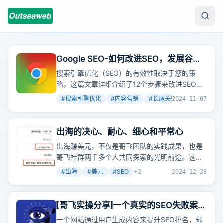
Google SEO-如何改进SEO，发展谷歌
网站的12个技巧
搜索引擎优化（SEO）的有效性取决于您的策
略。这篇文章详细介绍了12个步骤来改进SEO，
包括重新设计内容、添加图像视频、针对长尾关
#
搜索引擎优化
#
内容营销
#
长尾关键词
+
2
2024-11-07
键词创建内容、移动用户优化等，旨在帮助网站
在谷歌上获得更好的排名和更多的潜在客户。
出海的决心、耐心、细心和平常心
出海赚美元，不仅是哥飞团队的实践成果，也是
哥飞社群两千多个人共同探索的光明前途。这条
路，需要决心、耐心、细心和平常心，通过SEO
#
出海
#
美元
#
SEO
+
2
2024-12-28
获取稳定流量，实现广告或订阅变现，让每一分
每一秒的时间都产生价值。
【哥飞实操分享】一个真实的SEO失败案
例，帮助大家吸取教训
一个网站通过用户生成内容来提升SEO排名，却